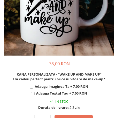
Cadouri pentru Colegi
Body bebelusi personalizate
Cadouri pentru Doctori
Perne personalizate
Cadouri Pensionare
Plusuri personalizate
Cadouri Profesori
Agende personalizate
Etichete pentru sticla de vin
Cadouri Personalizate Unice
Sorturi Personalizate
35,00 RON
CANA PERSONALIZATA - "WAKE UP AND MAKE UP"
Un cadou perfect pentru orice iubitoare de make-up !
Adauga Imaginea Ta + 7,00 RON
Adauga Textul Tau + 7,00 RON
IN STOC
Durata de livrare:
2-3 zile