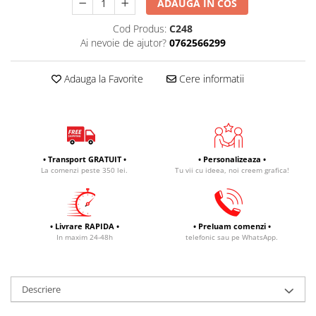
ADAUGA IN COS
Cod Produs:
C248
Ai nevoie de ajutor?
0762566299
Adauga la Favorite
Cere informatii
• Transport GRATUIT •
• Personalizeaza •
La comenzi peste 350 lei.
Tu vii cu ideea, noi creem grafica!
• Livrare RAPIDA •
• Preluam comenzi •
In maxim 24-48h
telefonic sau pe WhatsApp.
Descriere