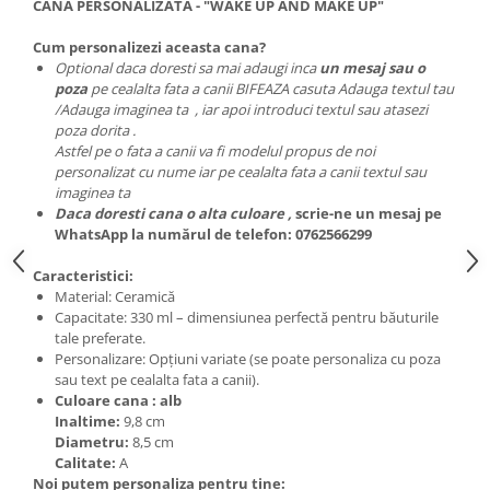
CANA PERSONALIZATA - "WAKE UP AND MAKE UP"
Cum personalizezi aceasta cana?
Optional daca doresti sa mai adaugi inca
un mesaj sau o
poza
pe cealalta fata a canii BIFEAZA casuta Adauga textul tau
/Adauga imaginea ta , iar apoi introduci textul sau atasezi
poza dorita .
Astfel pe o fata a canii va fi modelul propus de noi
personalizat cu nume iar pe cealalta fata a canii textul sau
imaginea ta
Daca doresti cana o alta culoare ,
scrie-ne un mesaj pe
WhatsApp la numărul de telefon: 0762566299
Caracteristici:
Material: Ceramică
Capacitate: 330 ml – dimensiunea perfectă pentru băuturile
tale preferate.
Personalizare: Opțiuni variate (se poate personaliza cu poza
sau text pe cealalta fata a canii).
Culoare cana : alb
Inaltime:
9,8 cm
Diametru:
8,5 cm
Calitate:
A
Noi putem personaliza pentru tine: