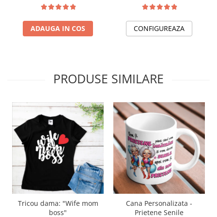
cu textul doar o inima
preferati imi spun doamna
uriasa poate modela minti
Sabina"
de copii
ADAUGA IN COS
CONFIGUREAZA
PRODUSE SIMILARE
Tricou dama: "Wife mom
Cana Personalizata -
boss"
Prietene Senile