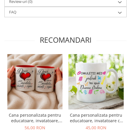
Review-uri
(0)
FAQ
RECOMANDARI
Cana personalizata pentru
Cana personalizata pentru
educatoare, invatatoare,
educatoare, invatatoare cu
profesoara cu toarta aurie
mesajul "omuletii mei
56,00 RON
45,00 RON