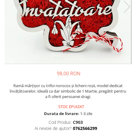
Cadouri pentru Colegi
Body bebelusi personalizate
Cadouri pentru Doctori
Perne personalizate
Cadouri Pensionare
Plusuri personalizate
Cadouri Profesori
Agende personalizate
Etichete pentru sticla de vin
Cadouri Personalizate Unice
Sorturi Personalizate
98,00 RON
Ramă mărțișor cu trifoi norocos și licheni roșii, model dedicat
învățătoarelor, ideală ca dar simbolic de 1 Martie, pregătit pentru
a fi oferit persoanei dragi.
STOC EPUIZAT
Durata de livrare:
1-3 zile
Cod Produs:
C903
Ai nevoie de ajutor?
0762566299