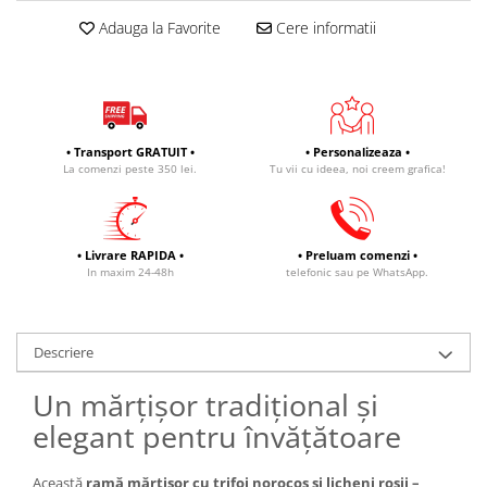
Adauga la Favorite
Cere informatii
• Transport GRATUIT •
• Personalizeaza •
La comenzi peste 350 lei.
Tu vii cu ideea, noi creem grafica!
• Livrare RAPIDA •
• Preluam comenzi •
In maxim 24-48h
telefonic sau pe WhatsApp.
Descriere
Un mărțișor tradițional și
elegant pentru învățătoare
Această
ramă mărțișor cu trifoi norocos și licheni roșii –