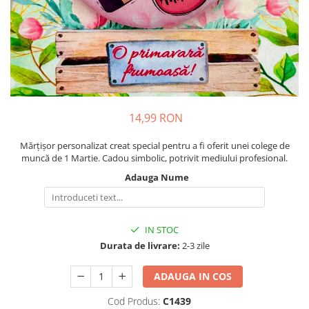
Cadouri pentru Colegi
Body bebelusi personalizate
Cadouri pentru Doctori
Perne personalizate
Cadouri Pensionare
Plusuri personalizate
Cadouri Profesori
Agende personalizate
Etichete pentru sticla de vin
Cadouri Personalizate Unice
14,99 RON
Sorturi Personalizate
Mărțișor personalizat creat special pentru a fi oferit unei colege de
muncă de 1 Martie. Cadou simbolic, potrivit mediului profesional.
Adauga Nume
IN STOC
Durata de livrare:
2-3 zile
ADAUGA IN COS
Cod Produs:
C1439