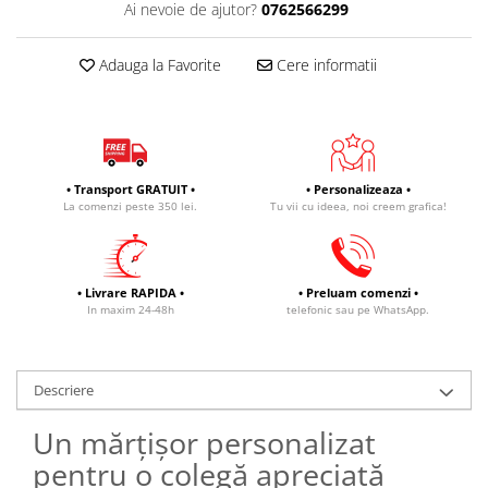
Ai nevoie de ajutor?
0762566299
Adauga la Favorite
Cere informatii
• Transport GRATUIT •
• Personalizeaza •
La comenzi peste 350 lei.
Tu vii cu ideea, noi creem grafica!
• Livrare RAPIDA •
• Preluam comenzi •
In maxim 24-48h
telefonic sau pe WhatsApp.
Descriere
Un mărțișor personalizat
pentru o colegă apreciată