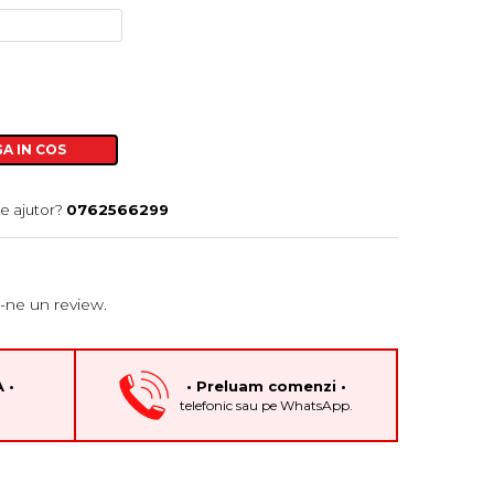
A IN COS
e ajutor?
0762566299
-ne un review.
 •
• Preluam comenzi •
h
telefonic sau pe WhatsApp.