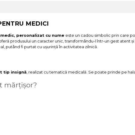
PENTRU MEDICI
u medic, personalizat cu nume
este un cadou simbolic prin care po
oferă produsului un caracter unic, transformându-l într-un gest atent ș
, putând fi purtat cu ușurință în activitatea zilnică.
t tip insignă
, realizat cu tematică medicală. Se poate prinde pe hala
t mărțișor?