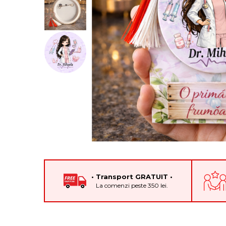
Cadouri pentru Colegi
Body bebelusi personalizate
Cadouri pentru Doctori
Perne personalizate
Cadouri Pensionare
Plusuri personalizate
Cadouri Profesori
Agende personalizate
Etichete pentru sticla de vin
Cadouri Personalizate Unice
Sorturi Personalizate
• Transport GRATUIT •
La comenzi peste 350 lei.