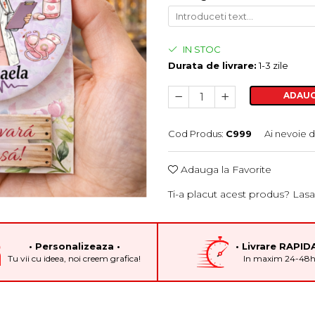
IN STOC
Durata de livrare:
1-3 zile
ADAUG
Cod Produs:
C999
Ai nevoie d
Adauga la Favorite
Ti-a placut acest produs? Lasa
• Personalizeaza •
• Livrare RAPIDA
Tu vii cu ideea, noi creem grafica!
In maxim 24-48