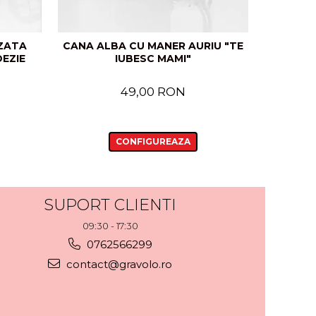
ZATA
CANA ALBA CU MANER AURIU "TE
CANA A
EZIE
IUBESC MAMI"
49,00 RON
CONFIGUREAZA
SUPORT CLIENTI
09:30 - 17:30
0762566299
contact@gravolo.ro