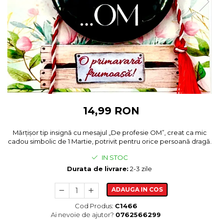
Cadouri pentru Colegi
Body bebelusi personalizate
Cadouri pentru Doctori
Perne personalizate
Cadouri Pensionare
Plusuri personalizate
Cadouri Profesori
Agende personalizate
Etichete pentru sticla de vin
Cadouri Personalizate Unice
Sorturi Personalizate
14,99 RON
Mărțișor tip insignă cu mesajul „De profesie OM”, creat ca mic
cadou simbolic de 1 Martie, potrivit pentru orice persoană dragă.
IN STOC
Durata de livrare:
2-3 zile
ADAUGA IN COS
Cod Produs:
C1466
Ai nevoie de ajutor?
0762566299