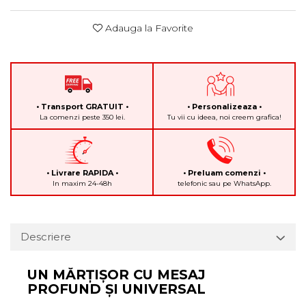
Adauga la Favorite
• Transport GRATUIT •
• Personalizeaza •
La comenzi peste 350 lei.
Tu vii cu ideea, noi creem grafica!
• Livrare RAPIDA •
• Preluam comenzi •
In maxim 24-48h
telefonic sau pe WhatsApp.
Descriere
UN MĂRȚIȘOR CU MESAJ
PROFUND ȘI UNIVERSAL