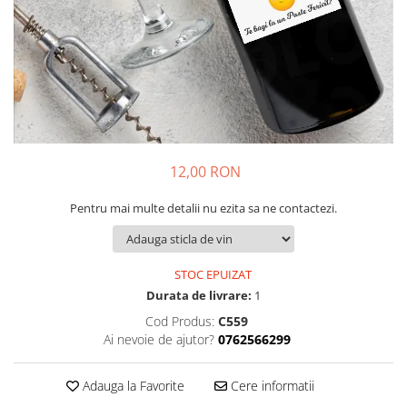
Cadouri pentru Colegi
Body bebelusi personalizate
Cadouri pentru Doctori
Perne personalizate
Cadouri Pensionare
Plusuri personalizate
Cadouri Profesori
Agende personalizate
Etichete pentru sticla de vin
Cadouri Personalizate Unice
12,00 RON
Sorturi Personalizate
Pentru mai multe detalii nu ezita sa ne contactezi.
STOC EPUIZAT
Durata de livrare:
1
Cod Produs:
C559
Ai nevoie de ajutor?
0762566299
Adauga la Favorite
Cere informatii