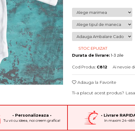
STOC EPUIZAT
Durata de livrare:
1-3 zile
Cod Produs:
C812
Ai nevoie d
Adauga la Favorite
Ti-a placut acest produs? Lasa
• Personalizeaza •
• Livrare RAPIDA
Tu vii cu ideea, noi creem grafica!
In maxim 24-48