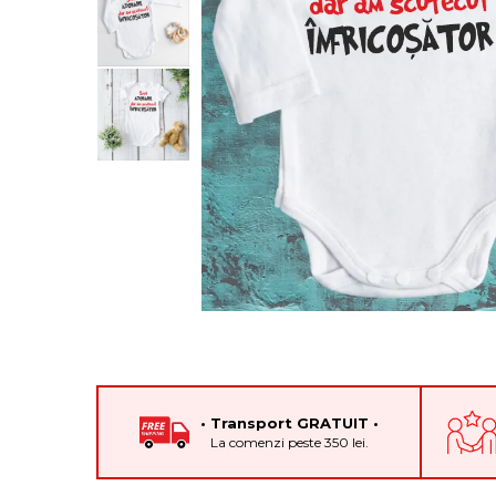
Cadouri pentru Colegi
Body bebelusi personalizate
Cadouri pentru Doctori
Perne personalizate
Cadouri Pensionare
Plusuri personalizate
Cadouri Profesori
Agende personalizate
Etichete pentru sticla de vin
Cadouri Personalizate Unice
Sorturi Personalizate
• Transport GRATUIT •
La comenzi peste 350 lei.