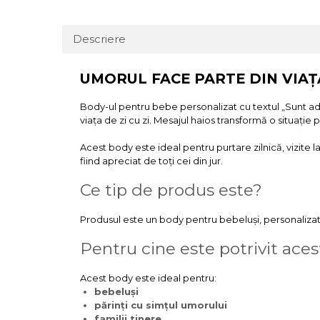
Descriere
UMORUL FACE PARTE DIN VIAȚ
Body-ul pentru bebe personalizat cu textul „Sunt ado
viața de zi cu zi. Mesajul haios transformă o situa
Acest body este ideal pentru purtare zilnică, vizite l
fiind apreciat de toți cei din jur.
Ce tip de produs este?
Produsul este un body pentru bebeluși, personalizat 
Pentru cine este potrivit ace
Acest body este ideal pentru:
bebeluși
părinți cu simțul umorului
familii tinere