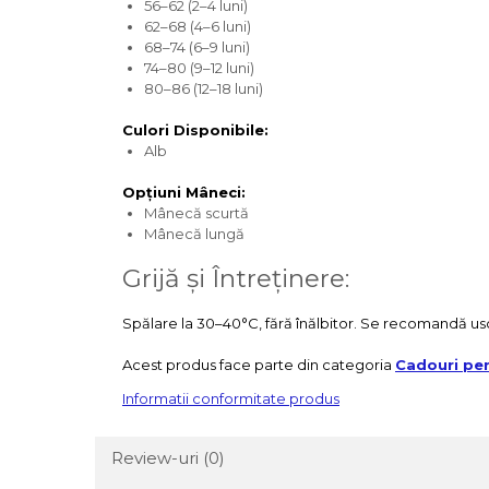
56–62 (2–4 luni)
62–68 (4–6 luni)
68–74 (6–9 luni)
74–80 (9–12 luni)
80–86 (12–18 luni)
Culori Disponibile:
Alb
Opțiuni Mâneci:
Mânecă scurtă
Mânecă lungă
Grijă și Întreținere:
Spălare la 30–40°C, fără înălbitor. Se recomandă usca
Acest produs face parte din categoria
Cadouri per
Informatii conformitate produs
Review-uri
(0)