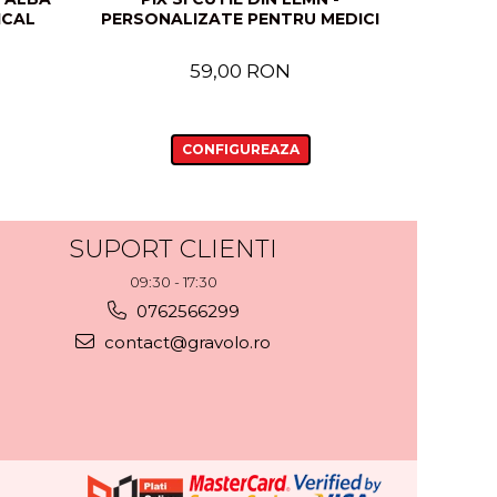
ICAL
PERSONALIZATE PENTRU MEDICI
PER
INVATA
59,00 RON
CONFIGUREAZA
SUPORT CLIENTI
09:30 - 17:30
0762566299
contact@gravolo.ro