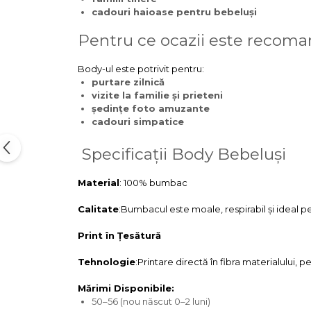
cadouri haioase pentru bebeluși
Pentru ce ocazii este recom
Body-ul este potrivit pentru:
purtare zilnică
vizite la familie și prieteni
ședințe foto amuzante
cadouri simpatice
Specificații Body Bebeluși
Material
: 100% bumbac
Calitate
:Bumbacul este moale, respirabil și ideal pe
Print în Țesătură
Tehnologie
:Printare directă în fibra materialului, pe
Mărimi Disponibile:
50–56 (nou născut 0–2 luni)