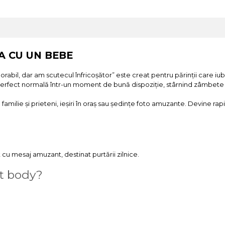
A CU UN BEBE
rabil, dar am scutecul înfricoșător” este creat pentru părinții care i
ție perfect normală într-un moment de bună dispoziție, stârnind zâmbet
a familie și prieteni, ieșiri în oraș sau ședințe foto amuzante. Devine
cu mesaj amuzant, destinat purtării zilnice.
st body?