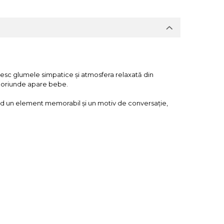
ubesc glumele simpatice și atmosfera relaxată din
e oriunde apare bebe.
 rapid un element memorabil și un motiv de conversație,