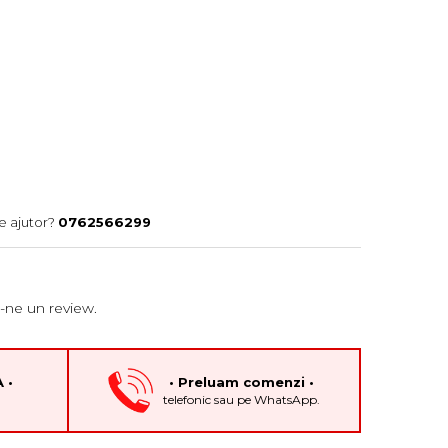
e ajutor?
0762566299
-ne un review.
 •
• Preluam comenzi •
h
telefonic sau pe WhatsApp.