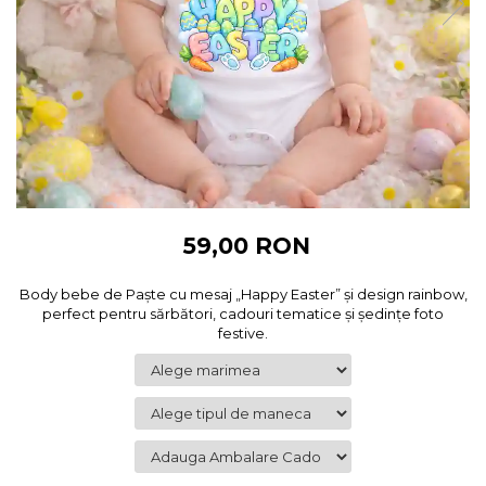
Cadouri pentru Colegi
Body bebelusi personalizate
Cadouri pentru Doctori
Perne personalizate
Cadouri Pensionare
Plusuri personalizate
Cadouri Profesori
Agende personalizate
Etichete pentru sticla de vin
Cadouri Personalizate Unice
Sorturi Personalizate
59,00 RON
Body bebe de Paște cu mesaj „Happy Easter” și design rainbow,
perfect pentru sărbători, cadouri tematice și ședințe foto
festive.