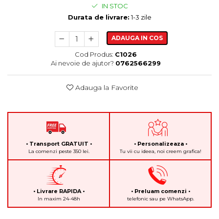
IN STOC
Durata de livrare:
1-3 zile
ADAUGA IN COS
Cod Produs:
C1026
Ai nevoie de ajutor?
0762566299
Adauga la Favorite
• Transport GRATUIT •
• Personalizeaza •
La comenzi peste 350 lei.
Tu vii cu ideea, noi creem grafica!
• Livrare RAPIDA •
• Preluam comenzi •
In maxim 24-48h
telefonic sau pe WhatsApp.