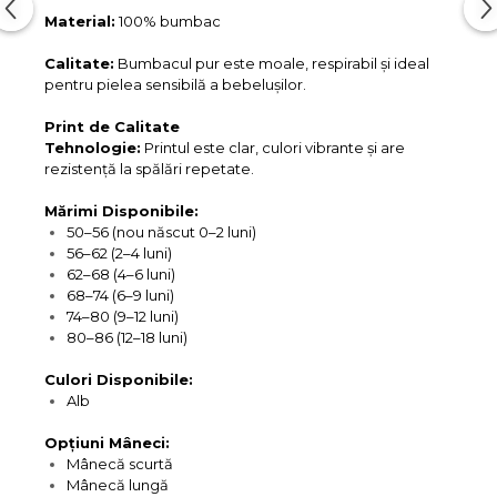
Material:
100% bumbac
Calitate:
Bumbacul pur este moale, respirabil și ideal
pentru pielea sensibilă a bebelușilor.
Print de Calitate
Tehnologie:
Printul este clar, culori vibrante și are
rezistență la spălări repetate.
Mărimi Disponibile:
50–56 (nou născut 0–2 luni)
56–62 (2–4 luni)
62–68 (4–6 luni)
68–74 (6–9 luni)
74–80 (9–12 luni)
80–86 (12–18 luni)
Culori Disponibile:
Alb
Opțiuni Mâneci:
Mânecă scurtă
Mânecă lungă