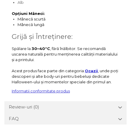
Alb
Opțiuni Mâneci:
Mânecă scurtă
Mânecă lungă
Grijă și Întreținere:
Spălare la
30–40°C
, fără înălbitor. Se recomandă
uscarea naturală pentru menținerea calității materialului
și a printului.
Acest produs face parte din categoria
Ocazii
, unde poți
descoperi și alte body-uri pentru bebeluși dedicate
Halloween-ului și momentelor speciale din primul an.
Informatii conformitate produs
Review-uri
(0)
FAQ