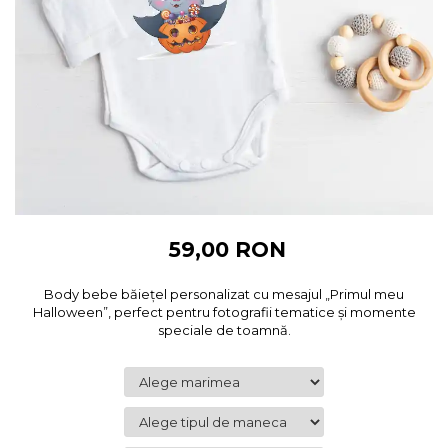
Cadouri pentru Colegi
Body bebelusi personalizate
Cadouri pentru Doctori
Perne personalizate
Cadouri Pensionare
Plusuri personalizate
Cadouri Profesori
Agende personalizate
Etichete pentru sticla de vin
Cadouri Personalizate Unice
Sorturi Personalizate
59,00 RON
Body bebe băiețel personalizat cu mesajul „Primul meu
Halloween”, perfect pentru fotografii tematice și momente
speciale de toamnă.