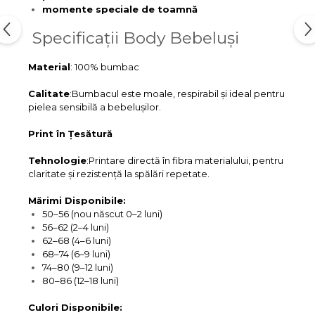
momente speciale de toamnă
Specificații Body Bebeluși
Material
: 100% bumbac
Calitate
:Bumbacul este moale, respirabil și ideal pentru
pielea sensibilă a bebelușilor.
Print în Țesătură
Tehnologie
:Printare directă în fibra materialului, pentru
claritate și rezistență la spălări repetate.
Mărimi Disponibile:
50–56 (nou născut 0–2 luni)
56–62 (2–4 luni)
62–68 (4–6 luni)
68–74 (6–9 luni)
74–80 (9–12 luni)
80–86 (12–18 luni)
Culori Disponibile: