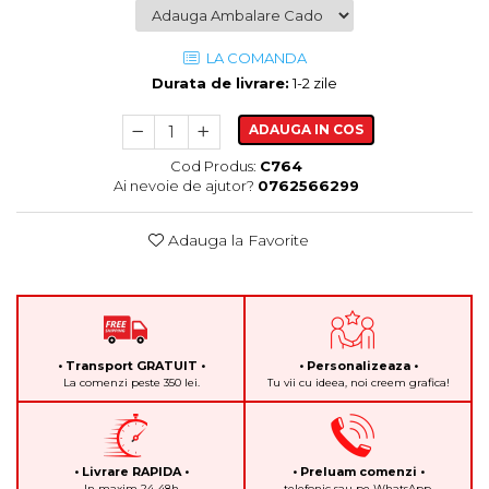
LA COMANDA
Durata de livrare:
1-2 zile
ADAUGA IN COS
Cod Produs:
C764
Ai nevoie de ajutor?
0762566299
Adauga la Favorite
• Transport GRATUIT •
• Personalizeaza •
La comenzi peste 350 lei.
Tu vii cu ideea, noi creem grafica!
• Livrare RAPIDA •
• Preluam comenzi •
In maxim 24-48h
telefonic sau pe WhatsApp.