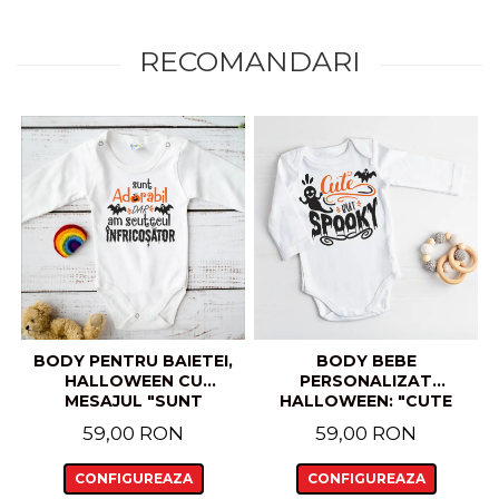
RECOMANDARI
BODY PENTRU BAIETEI,
BODY BEBE
HALLOWEEN CU
PERSONALIZAT
MESAJUL "SUNT
HALLOWEEN: "CUTE
ADORABIL, DAR AM
BUT SPOOKY"
59,00 RON
59,00 RON
SCUTECUL
INFRICOSATOR"
CONFIGUREAZA
CONFIGUREAZA