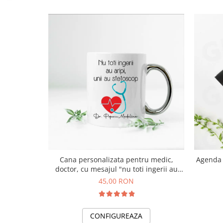
Cana personalizata pentru medic,
Agenda 
doctor, cu mesajul "nu toti ingerii au
aripi, unii au stetoscop"
45,00 RON
CONFIGUREAZA