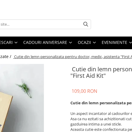
ESCARI
CADOURI ANIVERSARE
OCAZII
EVENIMENTE
izate /
Cutie din lemn personalizata pentru doctor, medic, asistenta "First 
Cutie din lemn persona
"First Aid Kit"
109,00 RON
Cutie din lemn personalizata pen
Un aspect incantator al cadourilor e
Asa ca nu ezitati sa achizitionati c
gazduirea intima a unei sticle.
Aceasta cutie este confectionata p