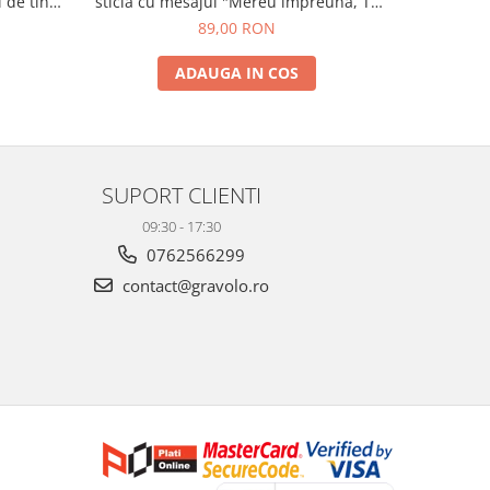
 de tine"
sticla cu mesajul "Mereu impreuna, Te
pentru s
iubesc"
89,00 RON
ADAUGA IN COS
SUPORT CLIENTI
09:30 - 17:30
0762566299
contact@gravolo.ro