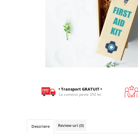
Cadouri pentru Colegi
Body bebelusi personalizate
Cadouri pentru Doctori
Perne personalizate
Cadouri Pensionare
Plusuri personalizate
Cadouri Profesori
Agende personalizate
Etichete pentru sticla de vin
Cadouri Personalizate Unice
Sorturi Personalizate
• Transport GRATUIT •
La comenzi peste 350 lei.
Review-uri
(0)
Descriere