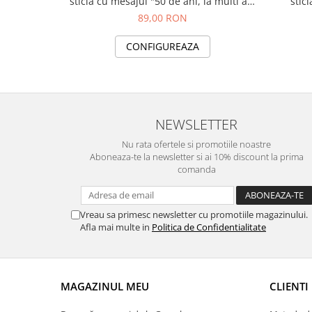
sticla cu mesajul "50 de ani, la multi ani
stic
din partea familiei!"
89,00 RON
CONFIGUREAZA
NEWSLETTER
Nu rata ofertele si promotiile noastre
Aboneaza-te la newsletter si ai 10% discount la prima
comanda
Vreau sa primesc newsletter cu promotiile magazinului.
Afla mai multe in
Politica de Confidentialitate
MAGAZINUL MEU
CLIENTI