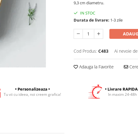
9,3 cm diametru.
IN STOC
Durata de livrare:
1-3 zile
ADAUG
Cod Produs:
C483
Ai nevoie de
Adauga la Favorite
Cere 
• Personalizeaza •
• Livrare RAPIDA
Tu vii cu ideea, noi creem grafica!
In maxim 24-48h