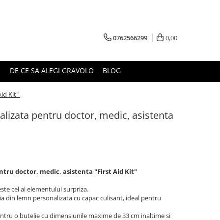
0762566299
0,00
DE CE SA ALEGI GRAVOLO
BLOG
Aid Kit"
lizata pentru doctor, medic, asistenta
tru doctor, medic, asistenta "First Aid Kit"
ste cel al elementului surpriza.
utia din lemn personalizata cu capac culisant, ideal pentru
entru o butelie cu dimensiunile maxime de 33 cm inaltime si