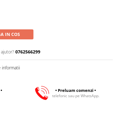
A IN COS
 ajutor?
0762566299
informatii
 •
• Preluam comenzi •
telefonic sau pe WhatsApp.