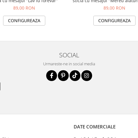
la cu mesajul "Lav iu forevar"
sticla cu mesajul "Mereu alaturi
si poza
89,00 RON
89,00 RON
CONFIGUREAZA
CONFIGUREAZA
SOCIAL
Urmareste-ne in social media
DATE COMERCIALE