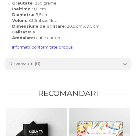
Greutate:
330 grame
Inaltime:
9,8 cm
Diametru:
8,5 cm
Volum:
330ml sau 11oz
Dimensiune de printare:
20,5 cm X 9,5 cm
Calitate:
A
Ambalare:
cutie carton.
Informatii conformitate produs
Review-uri
(0)
RECOMANDARI