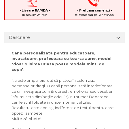
• Livrare RAPIDA •
• Preluam comenzi •
In maxim 24-48h
telefonic sau pe WhatsApp.
Descriere
Cana personalizata pentru educatoare,
invatatoare, profesoara cu toarta aurie, model
"doar o inima uriasa poate modela minti de
copii".
Nu este timpul pierdut să pictezi în culori ziua
persoanelor dragi. O cană personalizată inscriptionata
cu un mesaj așa cum îți dorești: emoțional sau vesel, ar
înfrumuseța diminețile oricui! Și nu numai! Deoarece
cănile sunt folosite în orice moment al zilei.
Rezultatul este același, indiferent de textul pentru care
optezi: zâmbete.
Multe zâmbete!