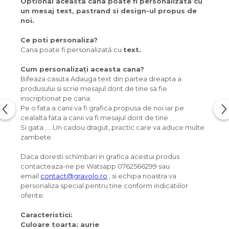
Optional aceasta cana poate fi personalizata cu
un mesaj text, pastrand si design-ul propus de
noi.
Ce poti personaliza?
Cana poate fi personalizată cu
text.
Cum personalizați aceasta cana?
Bifeaza casuta Adauga text din partea dreapta a
produsului si scrie mesajul dorit de tine sa fie
inscriptionat pe cana.
Pe o fata a canii va fi grafica propusa de noi iar pe
cealalta fata a canii va fi mesajul dorit de tine .
Si gata .....Un cadou dragut, practic care va aduce multe
zambete.
Daca doresti schimbari in grafica acestui produs
contacteaza-ne pe Watsapp 0762566299 sau
email
contact@gravolo.ro
, si echipa noastra va
personaliza special pentru tine conform indicatiilor
oferite.
Caracteristici:
Culoare toarta: aurie