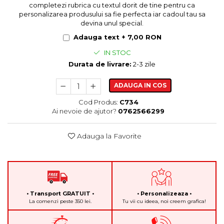
completezi rubrica cu textul dorit de tine pentru ca
personalizarea produsului sa fie perfecta iar cadoul tau sa
devina unul special.
Adauga text + 7,00 RON
IN STOC
Durata de livrare:
2-3 zile
ADAUGA IN COS
Cod Produs:
C734
Ai nevoie de ajutor?
0762566299
Adauga la Favorite
• Transport GRATUIT •
• Personalizeaza •
La comenzi peste 350 lei.
Tu vii cu ideea, noi creem grafica!