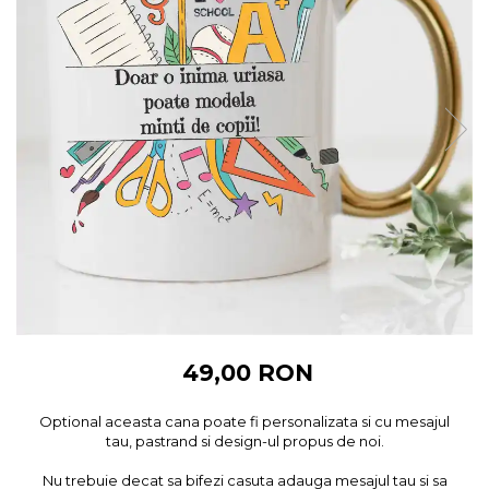
Cadouri pentru Colegi
Body bebelusi personalizate
Cadouri pentru Doctori
Perne personalizate
Cadouri Pensionare
Plusuri personalizate
Cadouri Profesori
Agende personalizate
Etichete pentru sticla de vin
Cadouri Personalizate Unice
Sorturi Personalizate
49,00 RON
Optional aceasta cana poate fi personalizata si cu mesajul
tau, pastrand si design-ul propus de noi.
Nu trebuie decat sa bifezi casuta adauga mesajul tau si sa