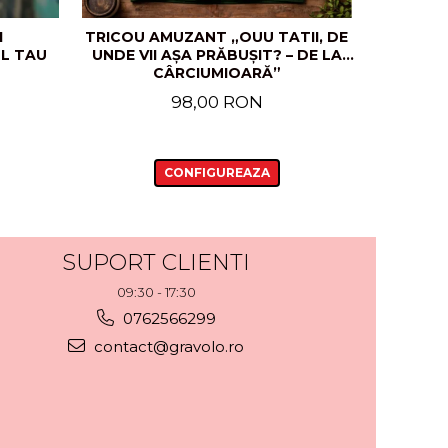
I
TRICOU AMUZANT „OUU TATII, DE
ȘORȚ 
L TAU
UNDE VII AȘA PRĂBUȘIT? – DE LA
COPII 
CÂRCIUMIOARĂ”
CADOU 
98,00 RON
CONFIGUREAZA
SUPORT CLIENTI
09:30 - 17:30
0762566299
contact@gravolo.ro