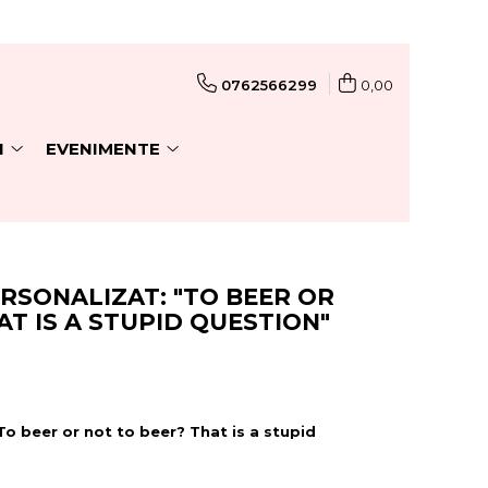
0762566299
0,00
I
EVENIMENTE
RSONALIZAT: "TO BEER OR
AT IS A STUPID QUESTION"
To beer or not to beer? That is a stupid