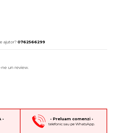
e ajutor?
0762566299
-ne un review.
 •
• Preluam comenzi •
h
telefonic sau pe WhatsApp.