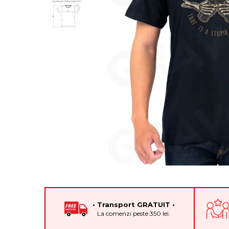
Cadouri pentru Colegi
Body bebelusi personalizate
Cadouri pentru Doctori
Perne personalizate
Cadouri Pensionare
Plusuri personalizate
Cadouri Profesori
Agende personalizate
Etichete pentru sticla de vin
Cadouri Personalizate Unice
Sorturi Personalizate
• Transport GRATUIT •
La comenzi peste 350 lei.