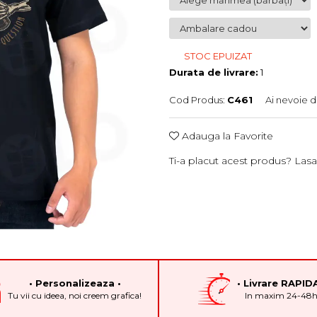
STOC EPUIZAT
Durata de livrare:
1
Cod Produs:
C461
Ai nevoie d
Adauga la Favorite
Ti-a placut acest produs? Lasa
• Personalizeaza •
• Livrare RAPIDA
Tu vii cu ideea, noi creem grafica!
In maxim 24-48