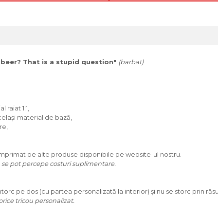
 beer? That is a stupid question"
(barbat)
 raiat 1:1,
același material de bază,
re,
 imprimat pe alte produse disponibile pe website-ul nostru.
i, se pot percepe costuri suplimentare.
torc pe dos (cu partea personalizată la interior) și nu se storc prin răsu
rice tricou personalizat.