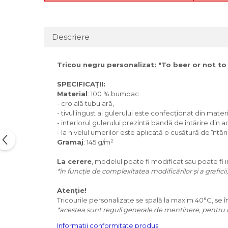
Descriere
Tricou negru personalizat: "To beer or not to
SPECIFICAȚII:
Material
: 100 % bumbac
- croială tubulară,
- tivul îngust al gulerului este confecționat din material
- interiorul gulerului prezintă bandă de întărire din 
- la nivelul umerilor este aplicată o cusătură de întări
Gramaj
: 145 g/m²
La cerere
, modelul poate fi modificat sau poate fi
*în funcție de complexitatea modificărilor și a grafici
Atenție!
Tricourile personalizate se spală la maxim 40°C, se în
*acestea sunt reguli generale de menținere, pentru o
Informatii conformitate produs