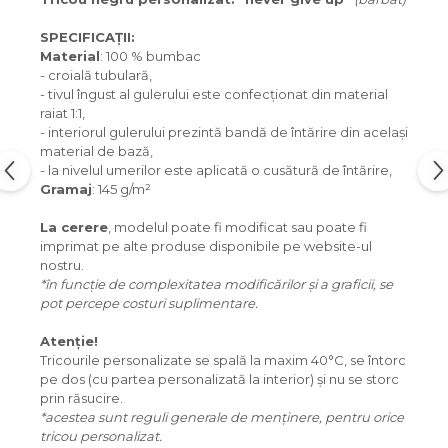
SPECIFICAȚII:
Material
: 100 % bumbac
- croială tubulară,
- tivul îngust al gulerului este confecționat din material
raiat 1:1,
- interiorul gulerului prezintă bandă de întărire din același
material de bază,
- la nivelul umerilor este aplicată o cusătură de întărire,
Gramaj
: 145 g/m²
La cerere
, modelul poate fi modificat sau poate fi
imprimat pe alte produse disponibile pe website-ul
nostru.
*în funcție de complexitatea modificărilor și a graficii, se
pot percepe costuri suplimentare.
Atenție!
Tricourile personalizate se spală la maxim 40°C, se întorc
pe dos (cu partea personalizată la interior) și nu se storc
prin răsucire.
*acestea sunt reguli generale de menținere, pentru orice
tricou personalizat.