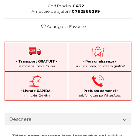
Cod Produs:
C432
Ai nevoie de ajutor?
0762566299
Adauga la Favorite
• Transport GRATUIT •
• Personalizeaza •
La comenzi peste 350 lei.
Tu vii cu ideea, noi creem grafica!
• Livrare RAPIDA •
• Preluam comenzi •
In maxim 24-48h
telefonic sau pe WhatsApp.
Descriere
Tricou negru personalizat: "never give up"
(bărbat)