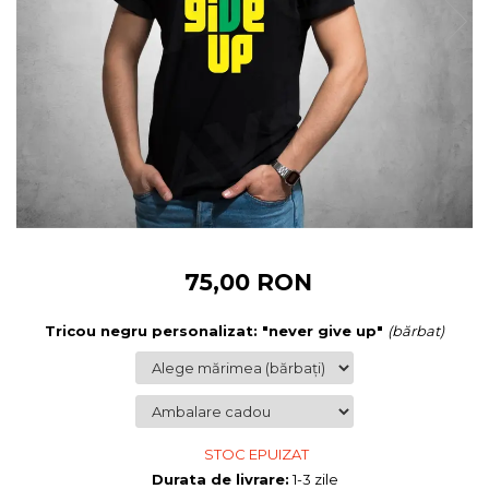
Cadouri pentru Colegi
Body bebelusi personalizate
Cadouri pentru Doctori
Perne personalizate
Cadouri Pensionare
Plusuri personalizate
Cadouri Profesori
Agende personalizate
Etichete pentru sticla de vin
Cadouri Personalizate Unice
Sorturi Personalizate
75,00 RON
Tricou negru personalizat: "never give up"
(bărbat)
STOC EPUIZAT
Durata de livrare:
1-3 zile