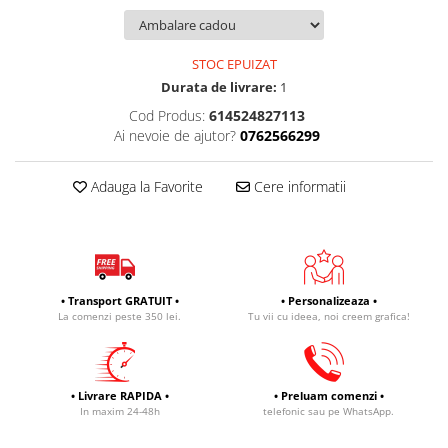
STOC EPUIZAT
Durata de livrare:
1
Cod Produs:
614524827113
Ai nevoie de ajutor?
0762566299
Adauga la Favorite
Cere informatii
• Transport GRATUIT •
• Personalizeaza •
La comenzi peste 350 lei.
Tu vii cu ideea, noi creem grafica!
• Livrare RAPIDA •
• Preluam comenzi •
In maxim 24-48h
telefonic sau pe WhatsApp.