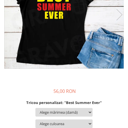
Cadouri pentru Colegi
Body bebelusi personalizate
Cadouri pentru Doctori
Perne personalizate
Cadouri Pensionare
Plusuri personalizate
Cadouri Profesori
Agende personalizate
Etichete pentru sticla de vin
Cadouri Personalizate Unice
Sorturi Personalizate
56,00 RON
Tricou personalizat: "Best Summer Ever"