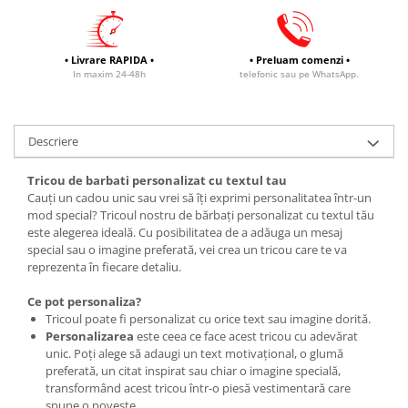
• Livrare RAPIDA •
• Preluam comenzi •
In maxim 24-48h
telefonic sau pe WhatsApp.
Descriere
Tricou de barbati personalizat cu textul tau
Cauți un cadou unic sau vrei să îți exprimi personalitatea într-un
mod special? Tricoul nostru de bărbați personalizat cu textul tău
este alegerea ideală. Cu posibilitatea de a adăuga un mesaj
special sau o imagine preferată, vei crea un tricou care te va
reprezenta în fiecare detaliu.
Ce pot personaliza?
Tricoul poate fi personalizat cu orice text sau imagine dorită.
Personalizarea
este ceea ce face acest tricou cu adevărat
unic. Poți alege să adaugi un text motivațional, o glumă
preferată, un citat inspirat sau chiar o imagine specială,
transformând acest tricou într-o piesă vestimentară care
spune o poveste.