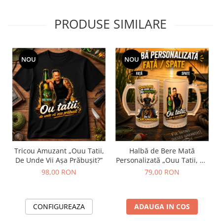
PRODUSE SIMILARE
NOU
NOU
Tricou Amuzant „Ouu Tatii,
Halbă de Bere Mată
De Unde Vii Așa Prăbușit?”
Personalizată „Ouu Tatii, De
Unde Vii Așa Prăbușit?”
98,00 RON
79,00 RON
CONFIGUREAZA
ADAUGA IN COS