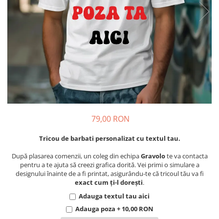
Cadouri pentru Colegi
Body bebelusi personalizate
Cadouri pentru Doctori
Perne personalizate
Cadouri Pensionare
Plusuri personalizate
Cadouri Profesori
Agende personalizate
Etichete pentru sticla de vin
Cadouri Personalizate Unice
Sorturi Personalizate
79,00 RON
Tricou de barbati personalizat cu textul tau.
După plasarea comenzii, un coleg din echipa
Gravolo
te va contacta
pentru a te ajuta să creezi grafica dorită. Vei primi o simulare a
designului înainte de a fi printat, asigurându-te că tricoul tău va fi
exact cum ți-l dorești
.
Adauga textul tau aici
Adauga poza + 10,00 RON