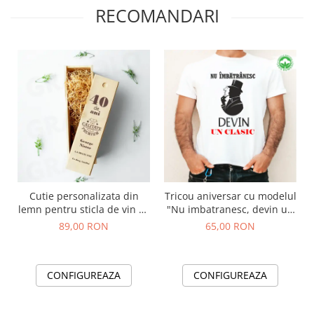
RECOMANDARI
Cutie personalizata din
Tricou aniversar cu modelul
lemn pentru sticla de vin cu
"Nu imbatranesc, devin un
mesajul "40 de ani, Calitate
clasic"
89,00 RON
65,00 RON
Premium"
CONFIGUREAZA
CONFIGUREAZA