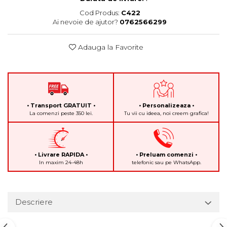
Cod Produs:
C422
Ai nevoie de ajutor?
0762566299
Adauga la Favorite
• Transport GRATUIT •
• Personalizeaza •
La comenzi peste 350 lei.
Tu vii cu ideea, noi creem grafica!
• Livrare RAPIDA •
• Preluam comenzi •
In maxim 24-48h
telefonic sau pe WhatsApp.
Descriere