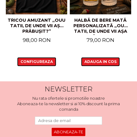
TRICOU AMUZANT „OUU
HALBĂ DE BERE MATĂ
TATII, DE UNDE VII AȘA
PERSONALIZATĂ „OUU
PRĂBUȘIT?”
TATII, DE UNDE VII AȘA
PRĂBUȘIT?”
98,00 RON
79,00 RON
CONFIGUREAZA
ADAUGA IN COS
NEWSLETTER
Nu rata ofertele si promotiile noastre
Aboneaza-te la newsletter si ai 10% discount la prima
comanda