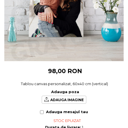
Cadouri pentru Colegi
Body bebelusi personalizate
Cadouri pentru Doctori
Perne personalizate
Cadouri Pensionare
Plusuri personalizate
Cadouri Profesori
Agende personalizate
Etichete pentru sticla de vin
Cadouri Personalizate Unice
Sorturi Personalizate
98,00 RON
Tablou canvas personalizat, 60x40 cm (vertical)
Adauga poza
ADAUGA IMAGINE
Adauga mesajul tau
STOC EPUIZAT
Durata de livrare:
1