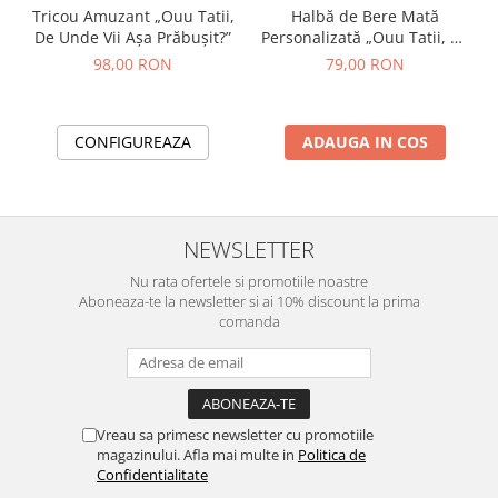
Tricou Amuzant „Ouu Tatii,
Halbă de Bere Mată
De Unde Vii Așa Prăbușit?”
Personalizată „Ouu Tatii, De
Unde Vii Așa Prăbușit?”
98,00 RON
79,00 RON
CONFIGUREAZA
ADAUGA IN COS
NEWSLETTER
Nu rata ofertele si promotiile noastre
Aboneaza-te la newsletter si ai 10% discount la prima
comanda
Vreau sa primesc newsletter cu promotiile
magazinului. Afla mai multe in
Politica de
Confidentialitate