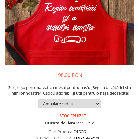
Cadouri pentru Colegi
Body bebelusi personalizate
Cadouri pentru Doctori
Perne personalizate
Cadouri Pensionare
Plusuri personalizate
Cadouri Profesori
Agende personalizate
Etichete pentru sticla de vin
Cadouri Personalizate Unice
Sorturi Personalizate
98,00 RON
Șorț roșu personalizat cu mesaj pentru nașă: „Regina bucătăriei și a
inimilor noastre”. Cadou adorabil și util pentru o nașă deosebită!
STOC EPUIZAT
Durata de livrare:
1-3 zile
Cod Produs:
C1526
Ai nevoie de ajutor?
0762566299