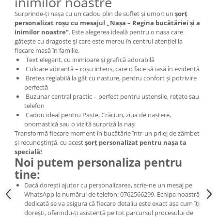
inimilor noastre
Surprinde-ți nașa cu un cadou plin de suflet și umor: un
șorț
personalizat roșu cu mesajul „Nașa – Regina bucătăriei și a
inimilor noastre”
. Este alegerea ideală pentru o nasa care
gătește cu dragoste și care este mereu în centrul atenției la
fiecare masă în familie.
Text elegant, cu inimioare și grafică adorabilă
Culoare vibrantă – roșu intens, care o face să iasă în evidență
Bretea reglabilă la gât cu nasture, pentru confort și potrivire
perfectă
Buzunar central practic – perfect pentru ustensile, rețete sau
telefon
Cadou ideal pentru Paște, Crăciun, ziua de naștere,
onomastică sau o vizită surpriză la nași
Transformă fiecare moment în bucătărie într-un prilej de zâmbet
și recunoștință, cu acest
șorț personalizat pentru nașa ta
specială!
Noi putem personaliza pentru
tine:
Dacă dorești ajutor cu personalizarea, scrie-ne un mesaj pe
WhatsApp la numărul de telefon: 0762566299. Echipa noastră
dedicată se va asigura că fiecare detaliu este exact așa cum îți
dorești, oferindu-ți asistență pe tot parcursul procesului de