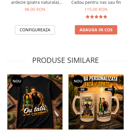
ardezie (piatra naturala)
Cadou pentru nas sau fin
pentru Nasi 20x15 cm
98,00 RON
119,00 RON
CONFIGUREAZA
ADAUGA IN COS
PRODUSE SIMILARE
NOU
NOU