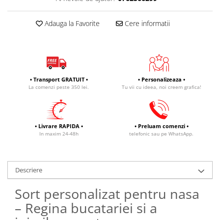
Adauga la Favorite
Cere informatii
• Transport GRATUIT •
• Personalizeaza •
La comenzi peste 350 lei.
Tu vii cu ideea, noi creem grafica!
• Livrare RAPIDA •
• Preluam comenzi •
In maxim 24-48h
telefonic sau pe WhatsApp.
Descriere
Sort personalizat pentru nasa
– Regina bucatariei si a