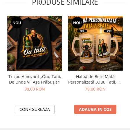
PRODUSE SIMILARE
NOU
NOU
Tricou Amuzant „Ouu Tatii,
Halbă de Bere Mată
De Unde Vii Așa Prăbușit?”
Personalizată „Ouu Tatii, De
Unde Vii Așa Prăbușit?”
98,00 RON
79,00 RON
CONFIGUREAZA
ADAUGA IN COS