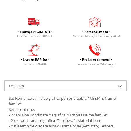
• Transport GRATUIT •
• Personalizeaza •
La comenzi peste 350 lei.
Tu vii cu ideea, noi creem grafica!
• Livrare RAPIDA •
• Preluam comenzi •
In maxim 24-48h
telefonic sau pe WhatsApp.
Descriere
Set Romance cani albe grafica personalizabila "Mr&Mrs Nume
familie"
Setul continue:
- 2 cani albe imprimate cu grafica "Mr&Mrs Nume familie"
- 2 x suport cana cu grafica "Te iubesc" . Material lemn.
- cutie lemn de culoare alba cu inima rosie (vezi foto) . Aspect