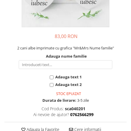
Cadouri pentru Colegi
Body bebelusi personalizate
Cadouri pentru Doctori
Perne personalizate
Cadouri Pensionare
Plusuri personalizate
Cadouri Profesori
Agende personalizate
83,00 RON
Etichete pentru sticla de vin
Cadouri Personalizate Unice
2 cani albe imprimate cu grafica "Mr&Mrs Nume familie"
Adauga nume familie
Sorturi Personalizate
Adauga text 1
Adauga text 2
STOC EPUIZAT
Durata de livrare:
3-5 zile
Cod Produs:
sca040201
Ai nevoie de ajutor?
0762566299
Adauga la Favorite
Cere informatii