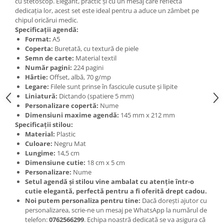
cu stetoscop. Elegant, practic și cu un mesaj care reflectă
dedicația lor, acest set este ideal pentru a aduce un zâmbet pe
chipul oricărui medic.
Specificații agendă:
Format:
A5
Coperta:
Buretată, cu textură de piele
Semn de carte:
Material textil
Număr pagini:
224 pagini
Hârtie:
Offset, albă, 70 g/mp
Legare:
Filele sunt prinse în fascicule cusute și lipite
Liniatură:
Dictando (spatiere 5 mm)
Personalizare copertă:
Nume
Dimensiuni maxime agendă:
145 mm x 212 mm
Specificații stilou:
Material:
Plastic
Culoare:
Negru Mat
Lungime:
14,5 cm
Dimensiune cutie:
18 cm x 5 cm
Personalizare:
Nume
Setul agendă și stilou vine ambalat cu atenție într-o
cutie elegantă, perfectă pentru a fi oferită drept cadou.
Noi putem personaliza pentru tine:
Dacă dorești ajutor cu
personalizarea, scrie-ne un mesaj pe WhatsApp la numărul de
telefon:
0762566299
. Echipa noastră dedicată se va asigura că