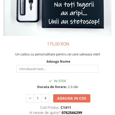
Cadouri pentru Colegi
Body bebelusi personalizate
Cadouri pentru Doctori
Perne personalizate
Cadouri Pensionare
Plusuri personalizate
Cadouri Profesori
Agende personalizate
Etichete pentru sticla de vin
Cadouri Personalizate Unice
175,00 RON
Sorturi Personalizate
Un cadou cu personalitate pentru cei care salveaza vieti!
Adauga Nume
IN STOC
Durata de livrare:
2-3 zile
ADAUGA IN COS
Cod Produs:
C1411
Ai nevoie de ajutor?
0762566299