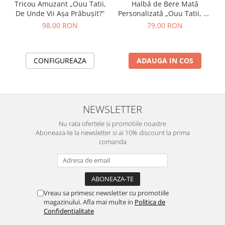
Tricou Amuzant „Ouu Tatii,
Halbă de Bere Mată
De Unde Vii Așa Prăbușit?”
Personalizată „Ouu Tatii, De
Unde Vii Așa Prăbușit?”
98,00 RON
79,00 RON
CONFIGUREAZA
ADAUGA IN COS
NEWSLETTER
Nu rata ofertele si promotiile noastre
Aboneaza-te la newsletter si ai 10% discount la prima
comanda
Vreau sa primesc newsletter cu promotiile
magazinului. Afla mai multe in
Politica de
Confidentialitate