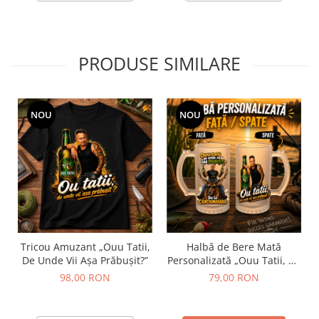
PRODUSE SIMILARE
NOU
NOU
Tricou Amuzant „Ouu Tatii,
Halbă de Bere Mată
De Unde Vii Așa Prăbușit?”
Personalizată „Ouu Tatii, De
Unde Vii Așa Prăbușit?”
98,00 RON
79,00 RON