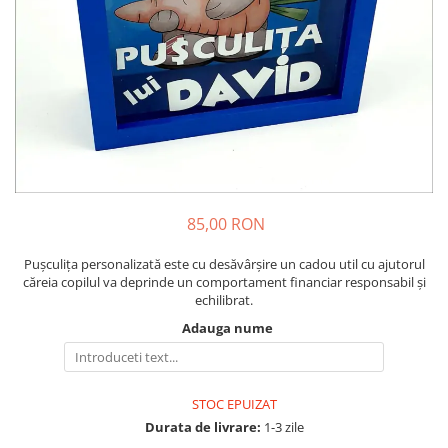
Cadouri pentru Colegi
Body bebelusi personalizate
Cadouri pentru Doctori
Perne personalizate
Cadouri Pensionare
Plusuri personalizate
Cadouri Profesori
Agende personalizate
Etichete pentru sticla de vin
Cadouri Personalizate Unice
Sorturi Personalizate
85,00 RON
Pușculița personalizată este cu desăvârșire un cadou util cu ajutorul
căreia copilul va deprinde un comportament financiar responsabil și
echilibrat.
Adauga nume
STOC EPUIZAT
Durata de livrare:
1-3 zile