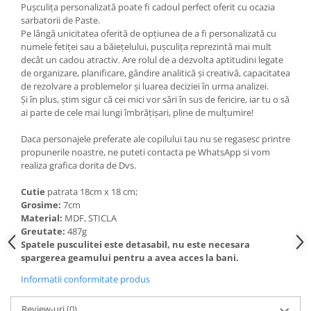
Pușculița personalizată poate fi cadoul perfect oferit cu ocazia
sarbatorii de Paste.
Pe lângă unicitatea oferită de opțiunea de a fi personalizată cu
numele fetiței sau a băiețelului, pușculița reprezintă mai mult
decât un cadou atractiv. Are rolul de a dezvolta aptitudini legate
de organizare, planificare, gândire analitică și creativă, capacitatea
de rezolvare a problemelor și luarea deciziei în urma analizei.
Și în plus, știm sigur că cei mici vor sări în sus de fericire, iar tu o să
ai parte de cele mai lungi îmbrățișari, pline de mulțumire!
Daca personajele preferate ale copilului tau nu se regasesc printre
propunerile noastre, ne puteti contacta pe WhatsApp si vom
realiza grafica dorita de Dvs.
Cutie
patrata 18cm x 18 cm;
Grosime:
7cm
Material:
MDF, STICLA
Greutate:
487g
Spatele pusculitei este detasabil, nu este necesara
spargerea geamului pentru a avea acces la bani.
Informatii conformitate produs
Review-uri
(0)