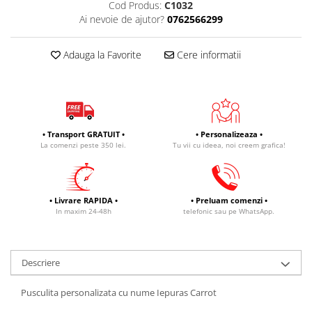
Cod Produs:
C1032
Ai nevoie de ajutor?
0762566299
Adauga la Favorite
Cere informatii
• Transport GRATUIT •
• Personalizeaza •
La comenzi peste 350 lei.
Tu vii cu ideea, noi creem grafica!
• Livrare RAPIDA •
• Preluam comenzi •
In maxim 24-48h
telefonic sau pe WhatsApp.
Descriere
Pusculita personalizata cu nume Iepuras Carrot