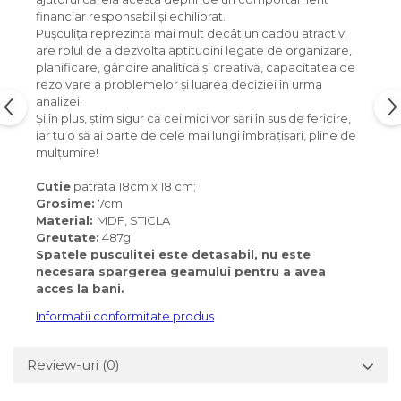
financiar responsabil și echilibrat.
Pușculița reprezintă mai mult decât un cadou atractiv,
are rolul de a dezvolta aptitudini legate de organizare,
planificare, gândire analitică și creativă, capacitatea de
rezolvare a problemelor și luarea deciziei în urma
analizei.
Și în plus, știm sigur că cei mici vor sări în sus de fericire,
iar tu o să ai parte de cele mai lungi îmbrățișari, pline de
mulțumire!
Cutie
patrata 18cm x 18 cm;
Grosime:
7cm
Material:
MDF, STICLA
Greutate:
487g
Spatele pusculitei este detasabil, nu este
necesara spargerea geamului pentru a avea
acces la bani.
Informatii conformitate produs
Review-uri
(0)