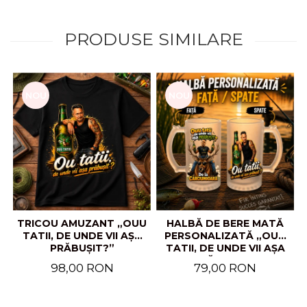
PRODUSE SIMILARE
NOU
NOU
TRICOU AMUZANT „OUU
HALBĂ DE BERE MATĂ
TATII, DE UNDE VII AȘA
PERSONALIZATĂ „OUU
PRĂBUȘIT?”
TATII, DE UNDE VII AȘA
PRĂBUȘIT?”
98,00 RON
79,00 RON