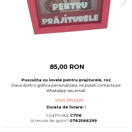
Cadouri pentru Colegi
Body bebelusi personalizate
Cadouri pentru Doctori
Perne personalizate
Cadouri Pensionare
Plusuri personalizate
Cadouri Profesori
Agende personalizate
Etichete pentru sticla de vin
Cadouri Personalizate Unice
Sorturi Personalizate
85,00 RON
Pusculita cu lovele pentru prajiturele, roz
Daca doriti o grafica personalizata, ne puteti contacta pe
WhatsApp sau email.
STOC EPUIZAT
Durata de livrare:
1
Cod Produs:
C706
Ai nevoie de ajutor?
0762566299