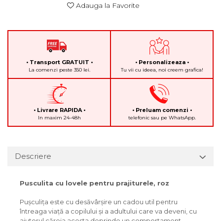
Adauga la Favorite
• Transport GRATUIT •
• Personalizeaza •
La comenzi peste 350 lei.
Tu vii cu ideea, noi creem grafica!
• Livrare RAPIDA •
• Preluam comenzi •
In maxim 24-48h
telefonic sau pe WhatsApp.
Descriere
Pusculita cu lovele pentru prajiturele, roz
Pușculița este cu desăvârșire un cadou util pentru
întreaga viață a copilului și a adultului care va deveni, cu
ajutorul căreia acesta deprinde un comportament