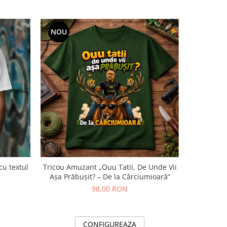
NOU
NOU
cu textul
Tricou Amuzant „Ouu Tatii, De Unde Vii
Șorț Per
Așa Prăbușit? – De la Cârciumioară”
Chef” cu
98,00 RON
CONFIGUREAZA