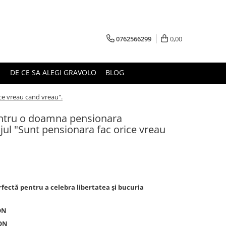
0762566299
0,00
DE CE SA ALEGI GRAVOLO
BLOG
ce vreau cand vreau".
entru o doamna pensionara
jul "Sunt pensionara fac orice vreau
fectă pentru a celebra libertatea și bucuria
ON
RON