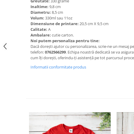
Greutate:
330 grame
Inaltime:
9,8 cm
Diametru:
8,5 cm
Volum:
330ml sau 11oz
Dimensiune de printare:
20,5 cm X 9,5 cm
Calitate:
A
Ambalare:
cutie carton.
Noi putem personaliza pentru tine:
Dacă dorești ajutor cu personalizarea, scrie-ne un mesaj 
telefon:
0762566299
. Echipa noastră dedicată se va asigura 
cum îți dorești, oferindu-ți asistență pe tot parcursul proc
Informatii conformitate produs