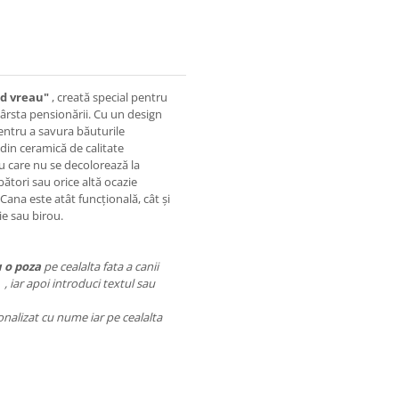
nd vreau"
, creată special pentru
 vârsta pensionării. Cu un design
entru a savura băuturile
ă din ceramică de calitate
u care nu se decolorează la
bători sau orice altă ocazie
ana este atât funcțională, cât și
e sau birou.
 o poza
pe cealalta fata a canii
 iar apoi introduci textul sau
onalizat cu nume iar pe cealalta