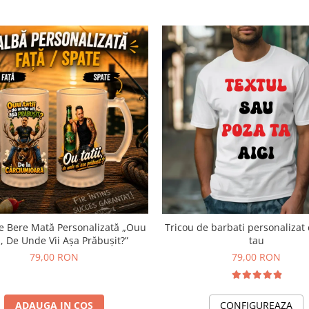
e Bere Mată Personalizată „Ouu
Tricou de barbati personalizat 
i, De Unde Vii Așa Prăbușit?”
tau
79,00 RON
79,00 RON
ADAUGA IN COS
CONFIGUREAZA