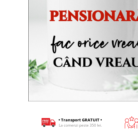
Cadouri pentru Colegi
Body bebelusi personalizate
Cadouri pentru Doctori
Perne personalizate
Cadouri Pensionare
Plusuri personalizate
Cadouri Profesori
Agende personalizate
Etichete pentru sticla de vin
Cadouri Personalizate Unice
Sorturi Personalizate
• Transport GRATUIT •
La comenzi peste 350 lei.