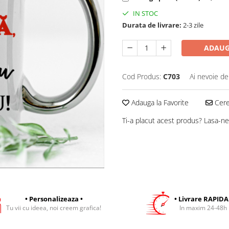
IN STOC
Durata de livrare:
2-3 zile
ADAUG
Cod Produs:
C703
Ai nevoie de
Adauga la Favorite
Cere 
Ti-a placut acest produs? Lasa-ne
• Personalizeaza •
• Livrare RAPIDA
Tu vii cu ideea, noi creem grafica!
In maxim 24-48h