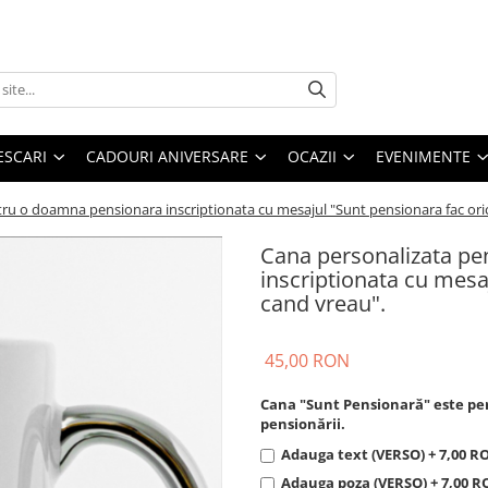
ESCARI
CADOURI ANIVERSARE
OCAZII
EVENIMENTE
ru o doamna pensionara inscriptionata cu mesajul "Sunt pensionara fac ori
Cana personalizata p
inscriptionata cu mesa
cand vreau".
45,00 RON
Cana "Sunt Pensionară" este per
pensionării.
Adauga text (VERSO) + 7,00 R
Adauga poza (VERSO) + 7,00 