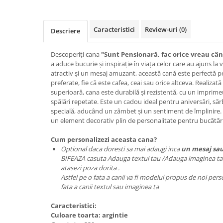
Caracteristici
Review-uri
(0)
Descriere
Descoperiți cana
"Sunt Pensionară, fac orice vreau câ
a aduce bucurie și inspirație în viața celor care au ajuns la
atractiv și un mesaj amuzant, această cană este perfectă p
preferate, fie că este cafea, ceai sau orice altceva. Realizat
superioară, cana este durabilă și rezistentă, cu un imprime
spălări repetate. Este un cadou ideal pentru aniversări, săr
specială, aducând un zâmbet și un sentiment de împlinire. C
un element decorativ plin de personalitate pentru bucătări
Cum personalizezi aceasta cana?
Optional daca doresti sa mai adaugi inca
un mesaj sau
BIFEAZA casuta Adauga textul tau /Adauga imaginea ta ,
atasezi poza dorita .
Astfel pe o fata a canii va fi modelul propus de noi pers
fata a canii textul sau imaginea ta
Caracteristici:
Culoare toarta: argintie