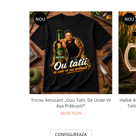
NOU
NOU
Tricou Amuzant „Ouu Tatii, De Unde Vii
Halbă d
Așa Prăbușit?”
Tati
98,00 RON
CONFIGUREAZA