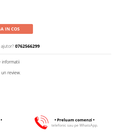
A IN COS
 ajutor?
0762566299
informatii
 un review.
 •
• Preluam comenzi •
telefonic sau pe WhatsApp.