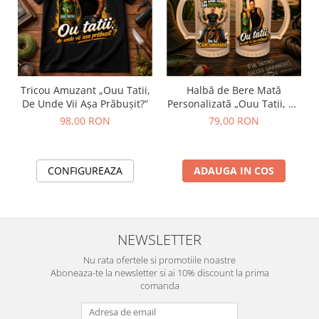
Tricou Amuzant „Ouu Tatii,
Halbă de Bere Mată
De Unde Vii Așa Prăbușit?”
Personalizată „Ouu Tatii, De
Unde Vii Așa Prăbușit?”
98,00 RON
79,00 RON
CONFIGUREAZA
ADAUGA IN COS
NEWSLETTER
Nu rata ofertele si promotiile noastre
Aboneaza-te la newsletter si ai 10% discount la prima
comanda