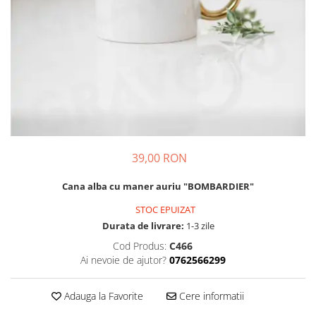
Cadouri pentru Colegi
Body bebelusi personalizate
Cadouri pentru Doctori
Perne personalizate
Cadouri Pensionare
Plusuri personalizate
Cadouri Profesori
Agende personalizate
Etichete pentru sticla de vin
Cadouri Personalizate Unice
Sorturi Personalizate
39,00 RON
Cana alba cu maner auriu "BOMBARDIER"
STOC EPUIZAT
Durata de livrare:
1-3 zile
Cod Produs:
C466
Ai nevoie de ajutor?
0762566299
Adauga la Favorite
Cere informatii