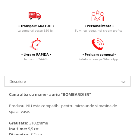
• Transport GRATUIT •
• Personalizeaza •
La comenzi peste 350 lei.
Tu vii cu ideea, noi creem grafica!
• Livrare RAPIDA •
• Preluam comenzi •
In maxim 24-48h
telefonic sau pe WhatsApp.
Descriere
Cana alba cu maner auriu "BOMBARDIER"
Produsul NU este compatibil pentru microunde si masina de
spalat vase.
Greutate:
310 grame
Inaltime:
9,9 cm
Diametru:
8,2 cm