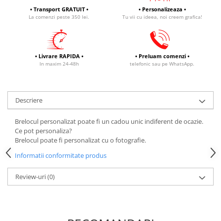
• Transport GRATUIT •
• Personalizeaza •
La comenzi peste 350 lei.
Tu vii cu ideea, noi creem grafica!
• Livrare RAPIDA •
• Preluam comenzi •
In maxim 24-48h
telefonic sau pe WhatsApp.
Descriere
Brelocul personalizat poate fi un cadou unic indiferent de ocazie.
Ce pot personaliza?
Brelocul poate fi personalizat cu o fotografie.
Informatii conformitate produs
Review-uri
(0)