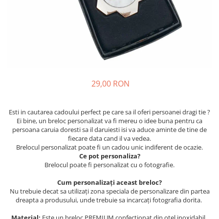
Cadouri pentru Colegi
Body bebelusi personalizate
Cadouri pentru Doctori
Perne personalizate
Cadouri Pensionare
Plusuri personalizate
Cadouri Profesori
Agende personalizate
Etichete pentru sticla de vin
Cadouri Personalizate Unice
29,00 RON
Sorturi Personalizate
Esti in cautarea cadoului perfect pe care sa il oferi persoanei dragi tie ?
Ei bine, un breloc personalizat va fi mereu o idee buna pentru ca
persoana caruia doresti sa il daruiesti isi va aduce aminte de tine de
fiecare data cand il va vedea.
Brelocul personalizat poate fi un cadou unic indiferent de ocazie.
Ce pot personaliza?
Brelocul poate fi personalizat cu o fotografie.
Cum personalizați aceast breloc?
Nu trebuie decat sa utilizați zona speciala de personalizare din partea
dreapta a produsului, unde trebuie sa incarcați fotografia dorita.
Material:
Este un breloc PREMIUM confectionat din otel inoxidabil.