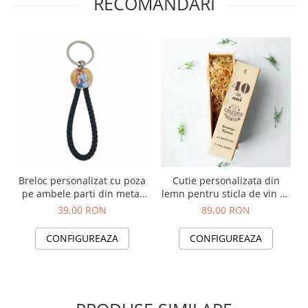
RECOMANDARI
Breloc personalizat cu poza
Cutie personalizata din
pe ambele parti din metal
lemn pentru sticla de vin cu
si snur negru de piele
mesajul "40 de ani, Calitate
39,00 RON
89,00 RON
impletita
Premium"
CONFIGUREAZA
CONFIGUREAZA