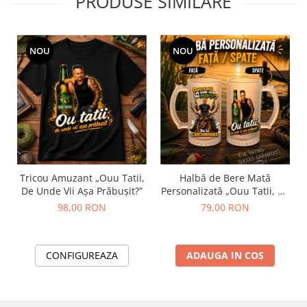
PRODUSE SIMILARE
NOU
NOU
Tricou Amuzant „Ouu Tatii,
Halbă de Bere Mată
De Unde Vii Așa Prăbușit?”
Personalizată „Ouu Tatii, De
Unde Vii Așa Prăbușit?”
98,00 RON
79,00 RON
CONFIGUREAZA
ADAUGA IN COS