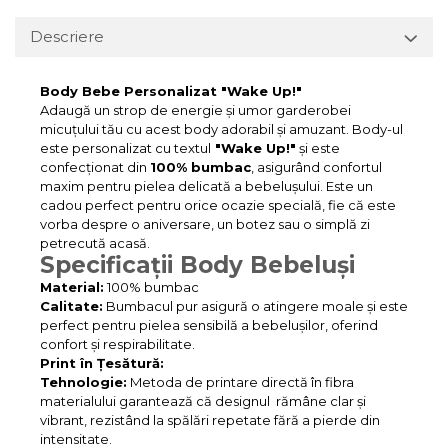
Descriere
Body Bebe Personalizat "Wake Up!"
Adaugă un strop de energie și umor garderobei
micuțului tău cu acest body adorabil și amuzant. Body-ul
este personalizat cu textul
"Wake Up!"
și este
confecționat din
100% bumbac
, asigurând confortul
maxim pentru pielea delicată a bebelușului. Este un
cadou perfect pentru orice ocazie specială, fie că este
vorba despre o aniversare, un botez sau o simplă zi
petrecută acasă.
Specificații Body Bebeluși
Material:
100% bumbac
Calitate:
Bumbacul pur asigură o atingere moale și este
perfect pentru pielea sensibilă a bebelușilor, oferind
confort și respirabilitate.
Print în Țesătură:
Tehnologie:
Metoda de printare directă în fibra
materialului garantează că designul rămâne clar și
vibrant, rezistând la spălări repetate fără a pierde din
intensitate.