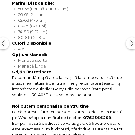
Mărimi Disponibile:
50-56 (nou născut 0-2 luni)
56-62 (2-4 luni)
62-68 (4-6 luni)
68-74 (6-9 luni)
74-80 (9-12 luni)
80-86 (12-18 luni)
Culori Disponibile:
Alb
Opțiuni Manecă:
Manecă scurtă
Manecă lungă
Grijă și Întreținere:
Recomandăm spălarea la mașină la temperaturi scăzute
și uscarea naturală pentru a menține calitatea țesăturii și
intensitatea culorilor.Body-urile personalizate pot fi
spalate la 30-40°C, a nu se folosi inalbitor .
Noi putem personaliza pentru tine:
Dacă dorești ajutor cu personalizarea, scrie-ne un mesaj
pe WhatsApp la numărul de telefon:
0762566299
.
Echipa noastră dedicată se va asigura că fiecare detaliu
este exact așa cum îți dorești, oferindu-ți asistență pe tot
parcursul procesului de personalizare.