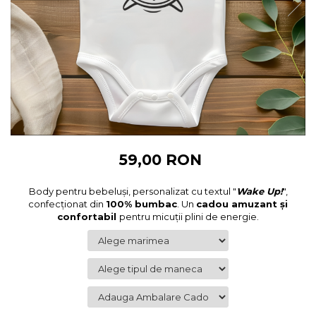
Cadouri pentru Colegi
Body bebelusi personalizate
Cadouri pentru Doctori
Perne personalizate
Cadouri Pensionare
Plusuri personalizate
Cadouri Profesori
Agende personalizate
Etichete pentru sticla de vin
Cadouri Personalizate Unice
Sorturi Personalizate
59,00 RON
Body pentru bebeluși, personalizat cu textul "
Wake Up!
",
confecționat din
100% bumbac
. Un
cadou amuzant și
confortabil
pentru micuții plini de energie.