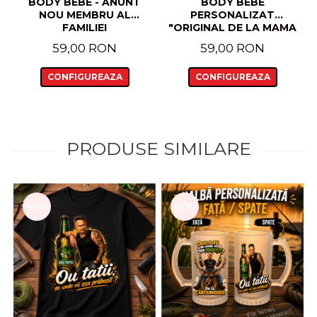
BODY BEBE - ANUNT
BODY BEBE
NOU MEMBRU AL
PERSONALIZAT
FAMILIEI
"ORIGINAL DE LA MAMA
LUI MADE IN ROMANIA"
59,00 RON
59,00 RON
CU MOTIVE
TRADITIONALE
CONFIGUREAZA
CONFIGUREAZA
PRODUSE SIMILARE
NOU
NOU