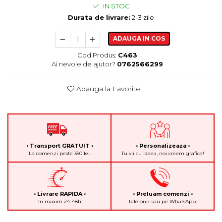
IN STOC
Durata de livrare:
2-3 zile
ADAUGA IN COS
Cod Produs:
C463
Ai nevoie de ajutor?
0762566299
Adauga la Favorite
• Transport GRATUIT •
• Personalizeaza •
La comenzi peste 350 lei.
Tu vii cu ideea, noi creem grafica!
• Livrare RAPIDA •
• Preluam comenzi •
In maxim 24-48h
telefonic sau pe WhatsApp.