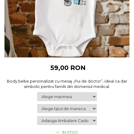
Cadouri pentru Colegi
Body bebelusi personalizate
Cadouri pentru Doctori
Perne personalizate
Cadouri Pensionare
Plusuri personalizate
Cadouri Profesori
Agende personalizate
Etichete pentru sticla de vin
Cadouri Personalizate Unice
Sorturi Personalizate
59,00 RON
Body bebe personalizat cu mesaj „Pui de doctor”, ideal ca dar
simbolic pentru familii din domeniul medical.
IN STOC