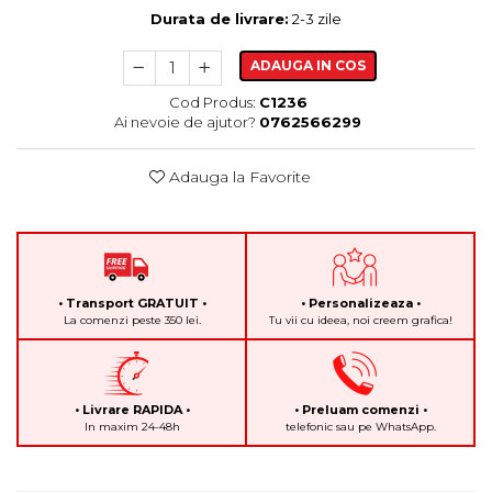
Durata de livrare:
2-3 zile
ADAUGA IN COS
Cod Produs:
C1236
Ai nevoie de ajutor?
0762566299
Adauga la Favorite
• Transport GRATUIT •
• Personalizeaza •
La comenzi peste 350 lei.
Tu vii cu ideea, noi creem grafica!
• Livrare RAPIDA •
• Preluam comenzi •
In maxim 24-48h
telefonic sau pe WhatsApp.