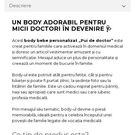
Descriere
UN BODY ADORABIL PENTRU
MICII DOCTORI ÎN DEVENIRE 🩺
Acest
body bebe personalizat „Pui de doctor”
este
creat pentru familiile care activează în domeniul medical
și doresc un articol vestimentar amuzant și cu
semnificație. Mesajul aduce un plus de personalitate și
creează un moment de bucurie în familie.
Body-ul este potrivit atât pentru fetițe, cât și pentru
băieței și poate fi purtat zilnic, la ședințe foto sau la
întâlniri de familie. Este un cadou inspirat pentru părinți,
nași sau apropiați care sunt medici sau care iubesc
profesia medicală.
Prin mesajul său tematic, body-ul devine o piesă
memorabilă, ideală pentru a celebra începutul unei
povești de familie legate de vocația medicală.
Ce tip de produs este?