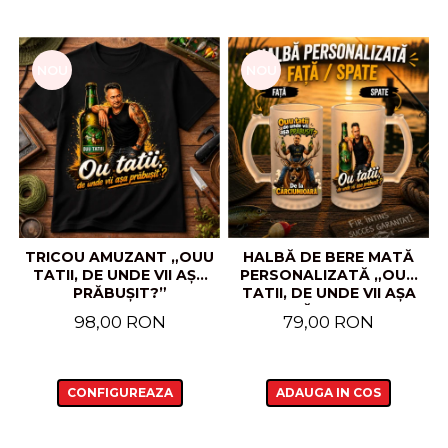
NOU
NOU
TRICOU AMUZANT „OUU
HALBĂ DE BERE MATĂ
TATII, DE UNDE VII AȘA
PERSONALIZATĂ „OUU
PRĂBUȘIT?”
TATII, DE UNDE VII AȘA
PRĂBUȘIT?”
98,00 RON
79,00 RON
CONFIGUREAZA
ADAUGA IN COS