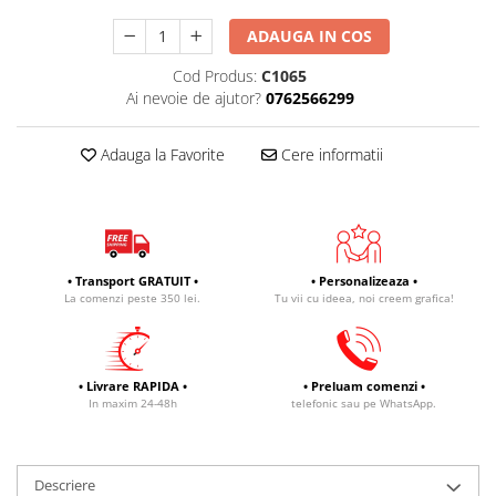
ADAUGA IN COS
Cod Produs:
C1065
Ai nevoie de ajutor?
0762566299
Adauga la Favorite
Cere informatii
• Transport GRATUIT •
• Personalizeaza •
La comenzi peste 350 lei.
Tu vii cu ideea, noi creem grafica!
• Livrare RAPIDA •
• Preluam comenzi •
In maxim 24-48h
telefonic sau pe WhatsApp.
Descriere