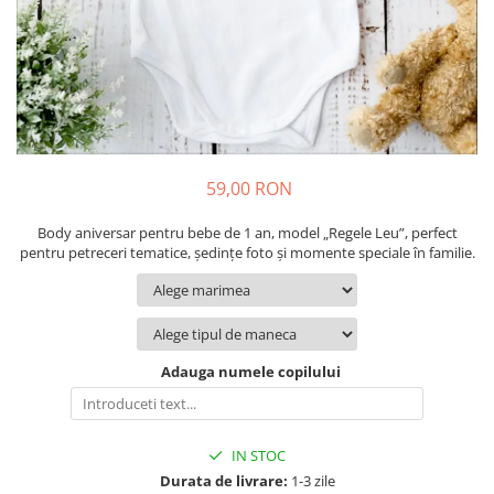
Cadouri pentru Colegi
Body bebelusi personalizate
Cadouri pentru Doctori
Perne personalizate
Cadouri Pensionare
Plusuri personalizate
Cadouri Profesori
Agende personalizate
Etichete pentru sticla de vin
Cadouri Personalizate Unice
59,00 RON
Sorturi Personalizate
Body aniversar pentru bebe de 1 an, model „Regele Leu”, perfect
pentru petreceri tematice, ședințe foto și momente speciale în familie.
Adauga numele copilului
IN STOC
Durata de livrare:
1-3 zile