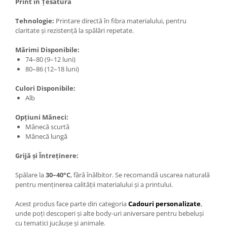
Print în Țesătură
Tehnologie:
Printare directă în fibra materialului, pentru
claritate și rezistență la spălări repetate.
Mărimi Disponibile:
74–80 (9–12 luni)
80–86 (12–18 luni)
Culori Disponibile:
Alb
Opțiuni Mâneci:
Mânecă scurtă
Mânecă lungă
Grijă și Întreținere:
Spălare la
30–40°C
, fără înălbitor. Se recomandă uscarea naturală
pentru menținerea calității materialului și a printului.
Acest produs face parte din categoria
Cadouri personalizate
,
unde poți descoperi și alte body-uri aniversare pentru bebeluși
cu tematici jucăușe și animale.