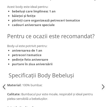
Acest body este ideal pentru:
bebeluși care împlinesc 1 an
băieței și fetițe
părinți care organizează petreceri tematice
cadouri aniversare speciale
Pentru ce ocazii este recomandat?
Body-ul este potrivit pentru:
aniversarea de 1 an
petreceri tematice
ședințe foto aniversare
purtare în ziua aniversării
Specificații Body Bebeluși
Material:
100% bumbac
Calitate:
Bumbacul pur este moale, respirabil și ideal pentru
pielea sensibilă a bebelușilor.