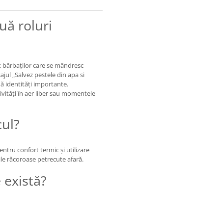
ă roluri
 bărbaților care se mândresc
ajul „Salvez pestele din apa si
ă identități importante.
ivități în aer liber sau momentele
cul?
entru confort termic și utilizare
ile răcoroase petrecute afară.
 există?