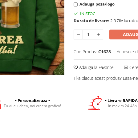
Adauga poza/logo
IN STOC
Durata de livrare:
2-3 Zile lucrato
ADAUG
Cod Produs:
C1628
Ai nevoie d
Adauga la Favorite
Cere 
Ti-a placut acest produs? Lasa-ne
• Personalizeaza •
• Livrare RAPIDA
Tu vii cu ideea, noi creem grafica!
In maxim 24-48h