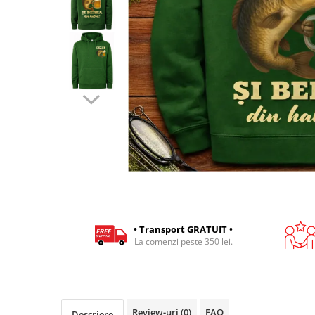
Cadouri pentru Colegi
Body bebelusi personalizate
Cadouri pentru Doctori
Perne personalizate
Cadouri Pensionare
Plusuri personalizate
Cadouri Profesori
Agende personalizate
Etichete pentru sticla de vin
Cadouri Personalizate Unice
Sorturi Personalizate
• Transport GRATUIT •
La comenzi peste 350 lei.
Review-uri
(0)
FAQ
Descriere