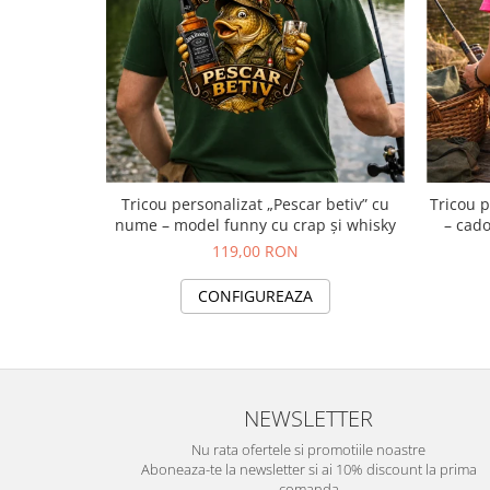
Tricou personalizat „Pescar betiv” cu
Tricou p
nume – model funny cu crap și whisky
– cad
119,00 RON
CONFIGUREAZA
NEWSLETTER
Nu rata ofertele si promotiile noastre
Aboneaza-te la newsletter si ai 10% discount la prima
comanda