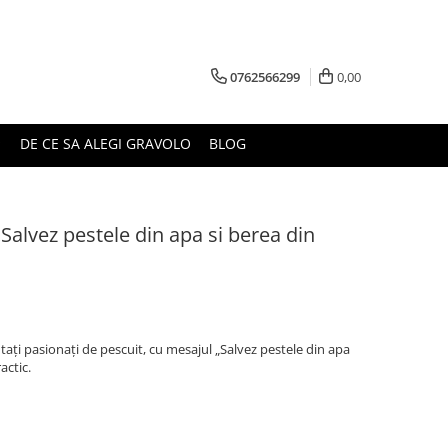
0762566299
0,00
DE CE SA ALEGI GRAVOLO
BLOG
Salvez pestele din apa si berea din
tați pasionați de pescuit, cu mesajul „Salvez pestele din apa
actic.