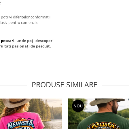
e
otrivi diferitelor conformații.
clusiv pentru comenzile
 pescari
, unde poți descoperi
ru tați pasionați de pescuit.
PRODUSE SIMILARE
NOU