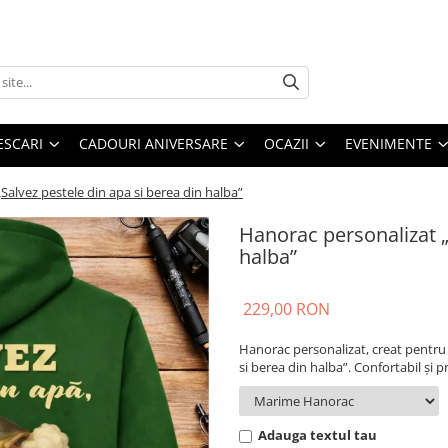
ESCARI
CADOURI ANIVERSARE
OCAZII
EVENIMENTE
Salvez pestele din apa si berea din halba”
Hanorac personalizat „
halba”
229,00 RON
Hanorac personalizat, creat pentru 
si berea din halba”. Confortabil și pr
Adauga textul tau