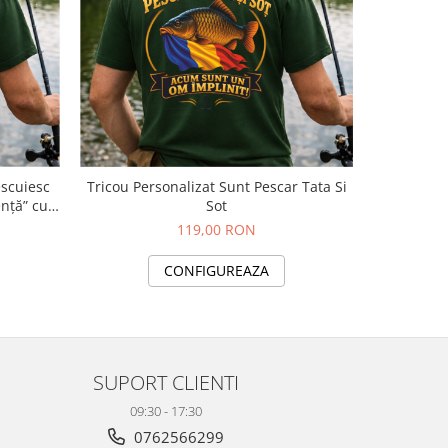
escuiesc
Tricou Personalizat Sunt Pescar Tata Si
TRICOU
nță” cu
Sot
119,00 RON
CONFIGUREAZA
SUPORT CLIENTI
09:30 - 17:30
0762566299