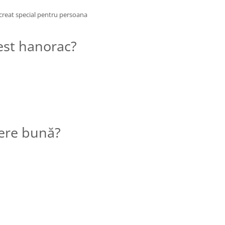
creat special pentru persoana
cest hanorac?
gere bună?