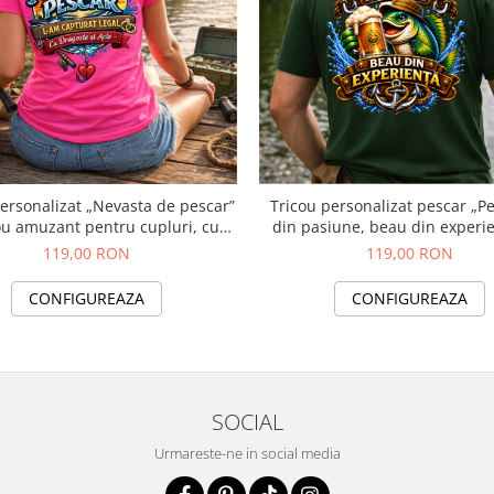
ersonalizat „Nevasta de pescar”
Tricou personalizat pescar „P
ou amuzant pentru cupluri, cu
din pasiune, beau din experie
nume
nume
119,00 RON
119,00 RON
CONFIGUREAZA
CONFIGUREAZA
SOCIAL
Urmareste-ne in social media