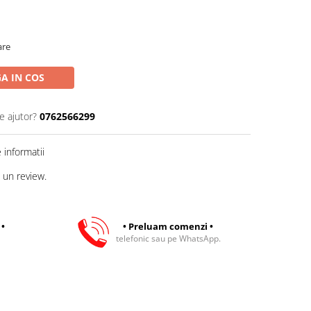
are
A IN COS
e ajutor?
0762566299
informatii
 un review.
 •
• Preluam comenzi •
telefonic sau pe WhatsApp.