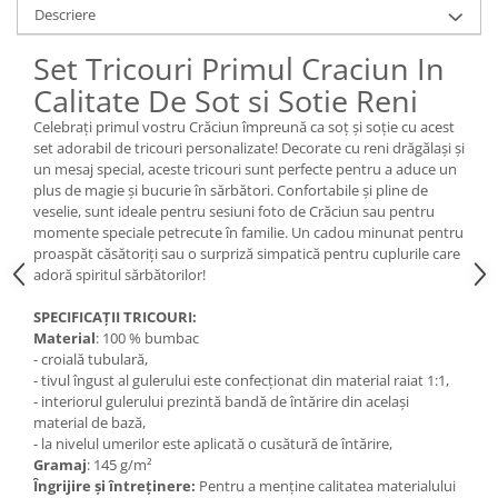
Descriere
Set Tricouri Primul Craciun In
Calitate De Sot si Sotie Reni
Celebrați primul vostru Crăciun împreună ca soț și soție cu acest
set adorabil de tricouri personalizate! Decorate cu reni drăgălași și
un mesaj special, aceste tricouri sunt perfecte pentru a aduce un
plus de magie și bucurie în sărbători. Confortabile și pline de
veselie, sunt ideale pentru sesiuni foto de Crăciun sau pentru
momente speciale petrecute în familie. Un cadou minunat pentru
proaspăt căsătoriți sau o surpriză simpatică pentru cuplurile care
adoră spiritul sărbătorilor!
SPECIFICAȚII TRICOURI:
Material
: 100 % bumbac
- croială tubulară,
- tivul îngust al gulerului este confecționat din material raiat 1:1,
- interiorul gulerului prezintă bandă de întărire din același
material de bază,
- la nivelul umerilor este aplicată o cusătură de întărire,
Gramaj
: 145 g/m²
Îngrijire și întreținere:
Pentru a menține calitatea materialului