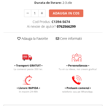
Durata de livrare:
2-3 zile
ADAUGA IN COS
Cod Produs:
C1394-5674
Ai nevoie de ajutor?
0762566299
Adauga la Favorite
Cere informatii
• Transport GRATUIT •
• Personalizeaza •
La comenzi peste 350 lei.
Tu vii cu ideea, noi creem grafica!
• Livrare RAPIDA •
• Preluam comenzi •
In maxim 24-48h
telefonic sau pe WhatsApp.