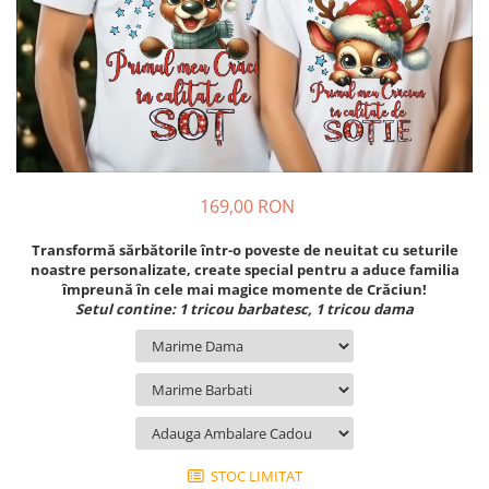
Cadouri pentru Colegi
Body bebelusi personalizate
Cadouri pentru Doctori
Perne personalizate
Cadouri Pensionare
Plusuri personalizate
Cadouri Profesori
Agende personalizate
Etichete pentru sticla de vin
Cadouri Personalizate Unice
169,00 RON
Sorturi Personalizate
Transformă sărbătorile într-o poveste de neuitat cu seturile
noastre personalizate, create special pentru a aduce familia
împreună în cele mai magice momente de Crăciun!
Setul contine: 1 tricou barbatesc, 1 tricou dama
STOC LIMITAT