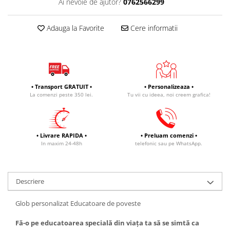
Ai nevoie de ajutor?
0762566299
Adauga la Favorite
Cere informatii
• Transport GRATUIT •
• Personalizeaza •
La comenzi peste 350 lei.
Tu vii cu ideea, noi creem grafica!
• Livrare RAPIDA •
• Preluam comenzi •
In maxim 24-48h
telefonic sau pe WhatsApp.
Descriere
Glob personalizat Educatoare de poveste
Fă-o pe educatoarea specială din viața ta să se simtă ca