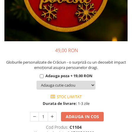
Cadouri pentru Colegi
Body bebelusi personalizate
Cadouri pentru Doctori
Perne personalizate
Cadouri Pensionare
Plusuri personalizate
Cadouri Profesori
Agende personalizate
Etichete pentru sticla de vin
Cadouri Personalizate Unice
49,00 RON
Sorturi Personalizate
Globurile personalizate de Crăciun - o surpriză cu un deosebit impact
emoțional asupra persoanelor dragi.
Adauga poza + 19,00 RON
STOC LIMITAT
Durata de livrare:
1-3 zile
ADAUGA IN COS
Cod Produs:
C1104