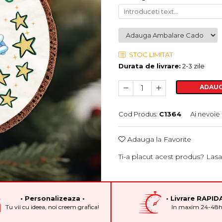
STOC LIMITAT
Durata de livrare:
2-3 zile
ADAUG
Cod Produs:
C1364
Ai nevoie
Adauga la Favorite
Ti-a placut acest produs? Lasa
• Personalizeaza •
• Livrare RAPIDA
Tu vii cu ideea, noi creem grafica!
In maxim 24-48