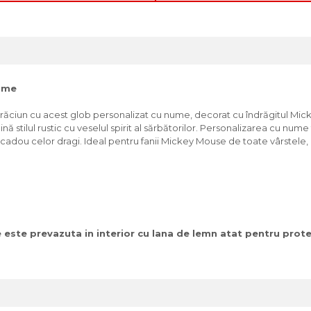
nume
răciun cu acest glob personalizat cu nume, decorat cu îndrăgitul Mi
ă stilul rustic cu veselul spirit al sărbătorilor. Personalizarea cu num
ri cadou celor dragi. Ideal pentru fanii Mickey Mouse de toate vârstele
este prevazuta in interior cu lana de lemn atat pentru protec