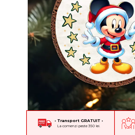
Cadouri pentru Colegi
Body bebelusi personalizate
Cadouri pentru Doctori
Perne personalizate
Cadouri Pensionare
Plusuri personalizate
Cadouri Profesori
Agende personalizate
Etichete pentru sticla de vin
Cadouri Personalizate Unice
Sorturi Personalizate
• Transport GRATUIT •
La comenzi peste 350 lei.