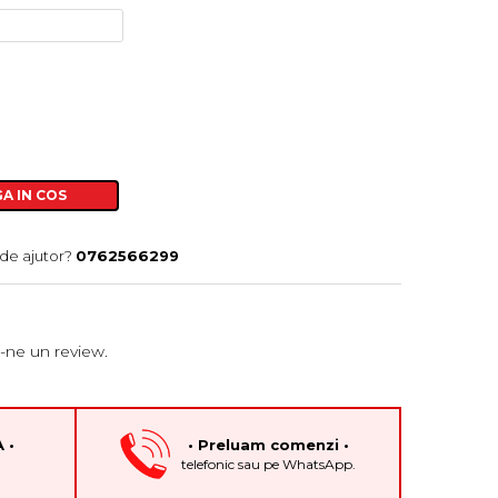
A IN COS
 de ajutor?
0762566299
-ne un review.
 •
• Preluam comenzi •
h
telefonic sau pe WhatsApp.