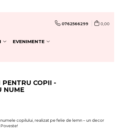
0762566299
0,00
I
EVENIMENTE
 PENTRU COPII -
U NUME
numele copilului, realizat pe felie de lemn – un decor
e Poveste!