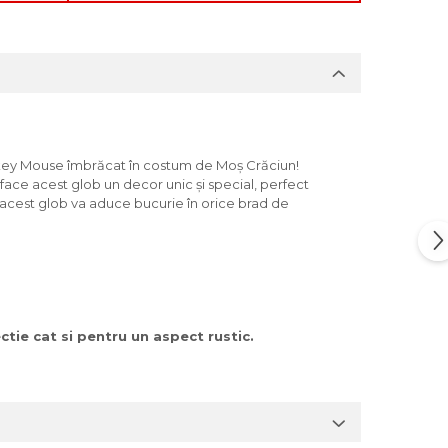
ckey Mouse îmbrăcat în costum de Moș Crăciun!
e face acest glob un decor unic și special, perfect
, acest glob va aduce bucurie în orice brad de
tie cat si pentru un aspect rustic.