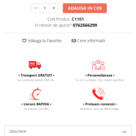
ADAUGA IN COS
Cod Produs:
C1101
Ai nevoie de ajutor?
0762566299
Adauga la Favorite
Cere informatii
• Transport GRATUIT •
• Personalizeaza •
La comenzi peste 350 lei.
Tu vii cu ideea, noi creem grafica!
• Livrare RAPIDA •
• Preluam comenzi •
In maxim 24-48h
telefonic sau pe WhatsApp.
Descriere