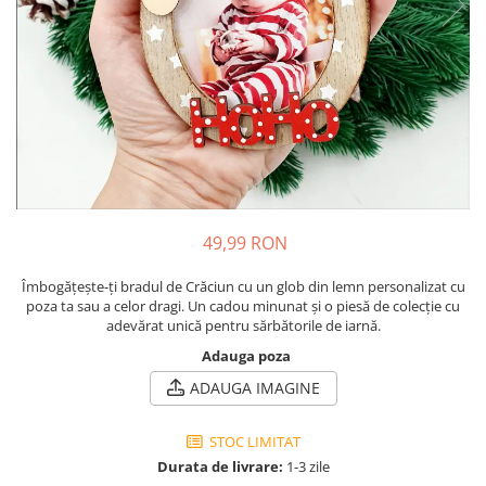
Cadouri pentru Colegi
Body bebelusi personalizate
Cadouri pentru Doctori
Perne personalizate
Cadouri Pensionare
Plusuri personalizate
Cadouri Profesori
Agende personalizate
Etichete pentru sticla de vin
Cadouri Personalizate Unice
Sorturi Personalizate
49,99 RON
Îmbogățește-ți bradul de Crăciun cu un glob din lemn personalizat cu
poza ta sau a celor dragi. Un cadou minunat și o piesă de colecție cu
adevărat unică pentru sărbătorile de iarnă.
Adauga poza
ADAUGA IMAGINE
STOC LIMITAT
Durata de livrare:
1-3 zile