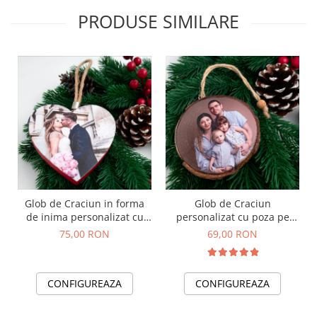
PRODUSE SIMILARE
Glob de Craciun in forma
Glob de Craciun
de inima personalizat cu
personalizat cu poza pe
poza
felie de lemn
75,00 RON
69,00 RON
CONFIGUREAZA
CONFIGUREAZA