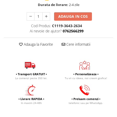
Durata de livrare:
2-4 zile
ADAUGA IN COS
Cod Produs:
C1119-3643-2634
Ai nevoie de ajutor?
0762566299
Adauga la Favorite
Cere informatii
• Transport GRATUIT •
• Personalizeaza •
La comenzi peste 350 lei.
Tu vii cu ideea, noi creem grafica!
• Livrare RAPIDA •
• Preluam comenzi •
In maxim 24-48h
telefonic sau pe WhatsApp.