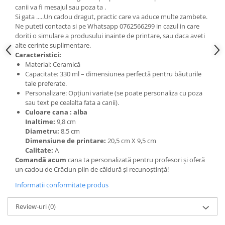
canii va fi mesajul sau poza ta .
Si gata .....Un cadou dragut, practic care va aduce multe zambete.
Ne puteti contacta si pe Whatsapp 0762566299 in cazul in care
doriti o simulare a produsului inainte de printare, sau daca aveti
alte cerinte suplimentare.
Caracteristici:
Material: Ceramică
Capacitate: 330 ml – dimensiunea perfectă pentru băuturile
tale preferate.
Personalizare: Opțiuni variate (se poate personaliza cu poza
sau text pe cealalta fata a canii).
Culoare cana : alba
Inaltime:
9,8 cm
Diametru:
8,5 cm
Dimensiune de printare:
20,5 cm X 9,5 cm
Calitate:
A
Comandă acum
cana ta personalizată pentru profesori și oferă
un cadou de Crăciun plin de căldură și recunoștință!
Informatii conformitate produs
Review-uri
(0)