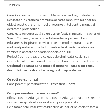
Descriere
Cana Craciun pentru profesori Merry teacher bright students
Realizată din ceramică premium, această cană este nu doar un
obiect practic, ci și un simbol al recunoștinței pentru munca și
dedicarea profesorilor.
Cana este personalizată cu un design festiv și mesajul "Teacher of
Smart Cookies", reflectând rolul esențial al profesorilor în
educarea și inspirarea elevilor. Este un mod minunat de a le
mulțumi pentru eforturile lor neobosite și pentru a aduce un
zâmbet în această perioadă specială a anului.
Perfectă pentru a savura cafeaua de dimineață, ceaiul sau
ciocolata caldă, cana noastră aduce o doză de veselie în fiecare zi.
Optional aceasta cana poate fi personalizata si cu textul
dorit de tine pastrand si design-ul propus de noi.
Ce poti personaliza?
Cana poate fi personalizată cu
text si/sau poza.
Cum personalizezi aceasta cana?
Bifeaza casuta Adauga text sau casuta Adauga poza unde trebuie
sa scrii mesajul dorit sau sa atasazi poza preferata.
Pe o fata a canii va fi grafica propusa de noi iar pe cealalta fata a