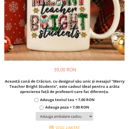
Cadouri pentru Colegi
Body bebelusi personalizate
Cadouri pentru Doctori
Perne personalizate
Cadouri Pensionare
Plusuri personalizate
Cadouri Profesori
Agende personalizate
Etichete pentru sticla de vin
Cadouri Personalizate Unice
Sorturi Personalizate
39,00 RON
Această cană de Crăciun, cu designul său unic și mesajul "Merry
Teacher Bright Students", este cadoul ideal pentru a arăta
aprecierea față de profesorii care fac diferența.
Adauga textul tau + 7,00 RON
Adauga poza + 7,00 RON
STOC LIMITAT