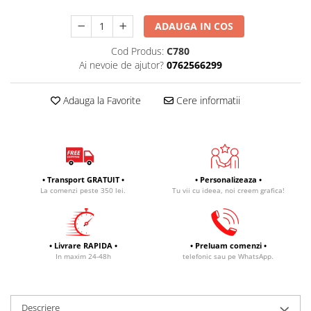
ADAUGA IN COS
Cod Produs:
C780
Ai nevoie de ajutor?
0762566299
Adauga la Favorite
Cere informatii
• Transport GRATUIT •
• Personalizeaza •
La comenzi peste 350 lei.
Tu vii cu ideea, noi creem grafica!
• Livrare RAPIDA •
• Preluam comenzi •
In maxim 24-48h
telefonic sau pe WhatsApp.
Descriere