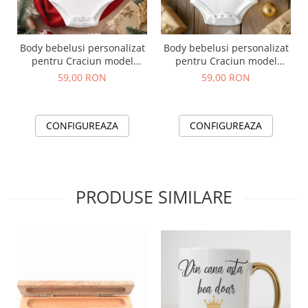
Body bebelusi personalizat
Body bebelusi personalizat
pentru Craciun model
pentru Craciun model
Primul meu Craciun-rosu-
Primul meu Craciun
59,00 RON
59,00 RON
auriu
albastru auriu
CONFIGUREAZA
CONFIGUREAZA
PRODUSE SIMILARE