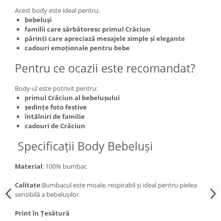
Acest body este ideal pentru:
bebeluși
familii care sărbătoresc primul Crăciun
părinți care apreciază mesajele simple și elegante
cadouri emoționale pentru bebe
Pentru ce ocazii este recomandat?
Body-ul este potrivit pentru:
primul Crăciun al bebelușului
ședințe foto festive
întâlniri de familie
cadouri de Crăciun
Specificații Body Bebeluși
Material
: 100% bumbac
Calitate
:Bumbacul este moale, respirabil și ideal pentru pielea
sensibilă a bebelușilor.
Print în Țesătură