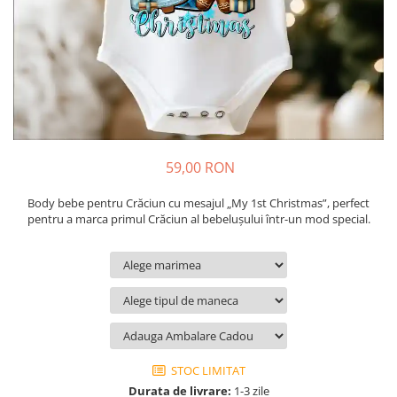
Cadouri pentru Colegi
Body bebelusi personalizate
Cadouri pentru Doctori
Perne personalizate
Cadouri Pensionare
Plusuri personalizate
Cadouri Profesori
Agende personalizate
Etichete pentru sticla de vin
Cadouri Personalizate Unice
59,00 RON
Sorturi Personalizate
Body bebe pentru Crăciun cu mesajul „My 1st Christmas”, perfect
pentru a marca primul Crăciun al bebelușului într-un mod special.
STOC LIMITAT
Durata de livrare:
1-3 zile