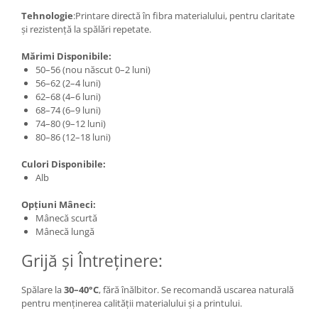
Tehnologie
:Printare directă în fibra materialului, pentru claritate
și rezistență la spălări repetate.
Mărimi Disponibile:
50–56 (nou născut 0–2 luni)
56–62 (2–4 luni)
62–68 (4–6 luni)
68–74 (6–9 luni)
74–80 (9–12 luni)
80–86 (12–18 luni)
Culori Disponibile:
Alb
Opțiuni Mâneci:
Mânecă scurtă
Mânecă lungă
Grijă și Întreținere:
Spălare la
30–40°C
, fără înălbitor. Se recomandă uscarea naturală
pentru menținerea calității materialului și a printului.