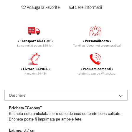
Adauga la Favorite
Cere informatii
• Transport GRATUIT •
• Personalizeaza •
La comenzi peste 350 lei.
Tu vii cu ideea, noi creem grafica!
• Livrare RAPIDA •
• Preluam comenzi •
In maxim 24-48h
telefonic sau pe WhatsApp.
Descriere
Bricheta "Groovy"
Bricheta este ambalata intr-o cutie de inox de foarte buna calitate.
Bricheta poate fi imprimata pe ambele fete.
Latime:
3,7 cm