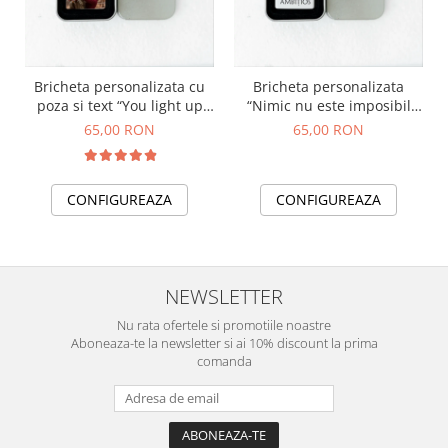
Bricheta personalizata cu
Bricheta personalizata
poza si text “You light up
“Nimic nu este imposibil
my fire”
pentru un suflet ambitios”
65,00 RON
65,00 RON
CONFIGUREAZA
CONFIGUREAZA
NEWSLETTER
Nu rata ofertele si promotiile noastre
Aboneaza-te la newsletter si ai 10% discount la prima
comanda