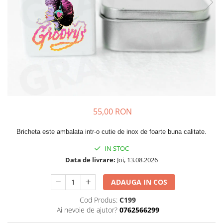
Cadouri pentru Colegi
Body bebelusi personalizate
Cadouri pentru Doctori
Perne personalizate
Cadouri Pensionare
Plusuri personalizate
Cadouri Profesori
Agende personalizate
Etichete pentru sticla de vin
Cadouri Personalizate Unice
Sorturi Personalizate
55,00 RON
Bricheta este ambalata intr-o cutie de inox de foarte buna calitate.
IN STOC
Data de livrare:
Joi, 13.08.2026
ADAUGA IN COS
Cod Produs:
C199
Ai nevoie de ajutor?
0762566299