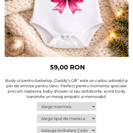
Cadouri pentru Colegi
Body bebelusi personalizate
Cadouri pentru Doctori
Perne personalizate
Cadouri Pensionare
Plusuri personalizate
Cadouri Profesori
Agende personalizate
Etichete pentru sticla de vin
Cadouri Personalizate Unice
Sorturi Personalizate
59,00 RON
Body-ul pentru bebeluși „Daddy’s Gift” este un cadou adorabil și
plin de emoție pentru tătici. Perfect pentru momente speciale
precum nașterea, baby shower-ul sau sărbătorile, acest body
transmite un mesaj simpatic și memorabil.