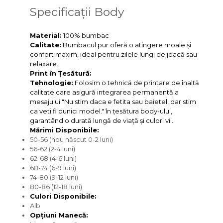
Specificații Body
Material:
100% bumbac
Calitate:
Bumbacul pur oferă o atingere moale și
confort maxim, ideal pentru zilele lungi de joacă sau
relaxare.
Print în Țesătură:
Tehnologie:
Folosim o tehnică de printare de înaltă
calitate care asigură integrarea permanentă a
mesajului "Nu stim daca e fetita sau baietel, dar stim
ca veti fi bunici model." în țesătura body-ului,
garantând o durată lungă de viață și culori vii.
Mărimi Disponibile:
50-56 (nou născut 0-2 luni)
56-62 (2-4 luni)
62-68 (4-6 luni)
68-74 (6-9 luni)
74-80 (9-12 luni)
80-86 (12-18 luni)
Culori Disponibile:
Alb
Opțiuni Manecă: