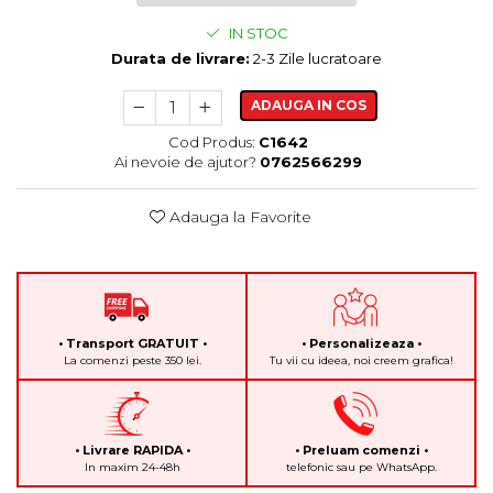
IN STOC
Durata de livrare:
2-3 Zile lucratoare
ADAUGA IN COS
Cod Produs:
C1642
Ai nevoie de ajutor?
0762566299
Adauga la Favorite
• Transport GRATUIT •
• Personalizeaza •
La comenzi peste 350 lei.
Tu vii cu ideea, noi creem grafica!
• Livrare RAPIDA •
• Preluam comenzi •
In maxim 24-48h
telefonic sau pe WhatsApp.