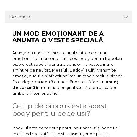
Descriere
UN MOD EMOȚIONANT DE A
ANUNȚA O VESTE SPECIALĂ
Anunțarea unei sarcini este unul dintre cele mai
emoționante momente, iar acest body pentru bebeluși
este creat special pentru a transforma vestea într-o
amintire de neuitat. Mesajul „Daddy`s Gift” transmite
emoție, bucurie și afecțiune într-un mod simplu și sincer.
Este alegerea ideală atunci când vrei să faci un
anunț
de sarcină
într-un mod original sau să oferi un cadou
simbolic viitorilor bunici.
Ce tip de produs este acest
body pentru bebeluși?
Body-ul este conceput pentru nou-născuți și bebeluși
mici, fiind realizat într-un stil clasic, ușor de purtat.