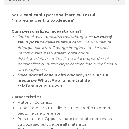
Set 2 cani cuplu personalizate cu textul
"Impreuna pentru totdeauna"
Cum personalizezi aceasta cana?
Optional daca doresti sa mai adaugi inca
un mesaj
sau o poza
pe cealalta fata a canii BIFEAZA casuta
Adauga textul tau /Adauga imaginea ta , iar apoi
introduci textul sau atasezi poza dorita .
Astfel pe o fata a canii va fi modelul propus de noi
personalizat cu nume iar pe cealalta fata a canii textul
sau imaginea ta
Daca doresti cana o alta culoare ,
scrie-ne un
mesaj pe WhatsApp la numărul de
telefon: 0762566299
Caracteristici:
Material: Ceramică
Capacitate: 330 ml – dimensiunea perfectă pentru
băuturile tale preferate.
Personalizare: Opțiuni variate (se poate personaliza
cu poza sau text pe cealalta fata a canii).