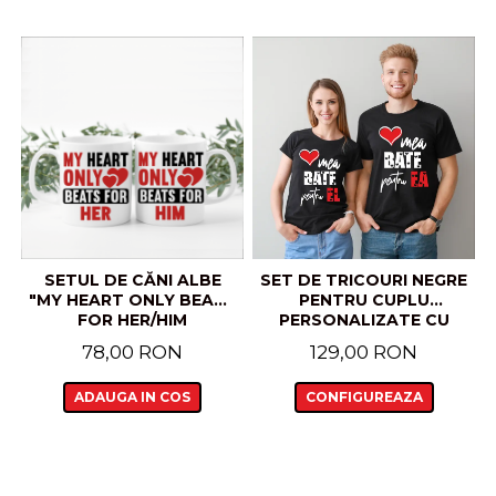
SETUL DE CĂNI ALBE
SET DE TRICOURI NEGRE
"MY HEART ONLY BEATS
PENTRU CUPLU
FOR HER/HIM
PERSONALIZATE CU
MESAJUL "INIMA MEA
78,00 RON
129,00 RON
BATE PENTRU EL,EA"
ADAUGA IN COS
CONFIGUREAZA