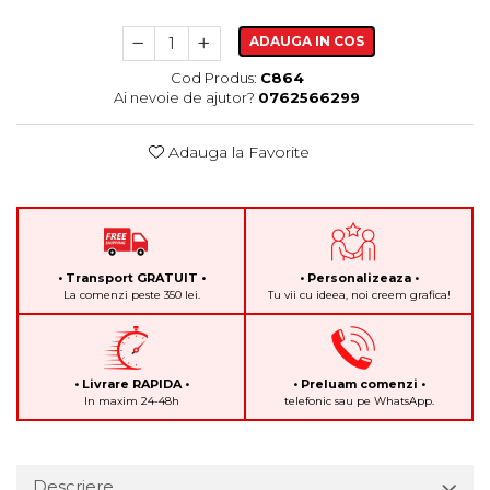
ADAUGA IN COS
Cod Produs:
C864
Ai nevoie de ajutor?
0762566299
Adauga la Favorite
• Transport GRATUIT •
• Personalizeaza •
La comenzi peste 350 lei.
Tu vii cu ideea, noi creem grafica!
• Livrare RAPIDA •
• Preluam comenzi •
In maxim 24-48h
telefonic sau pe WhatsApp.
Descriere