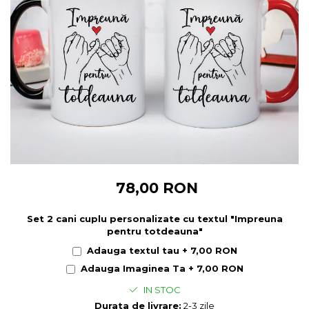
Cadouri pentru Colegi
Body bebelusi personalizate
Cadouri pentru Doctori
Perne personalizate
Cadouri Pensionare
Plusuri personalizate
Cadouri Profesori
Agende personalizate
Etichete pentru sticla de vin
Cadouri Personalizate Unice
Sorturi Personalizate
78,00 RON
Set 2 cani cuplu personalizate cu textul "Impreuna
pentru totdeauna"
Adauga textul tau + 7,00 RON
Adauga Imaginea Ta + 7,00 RON
IN STOC
Durata de livrare:
2-3 zile