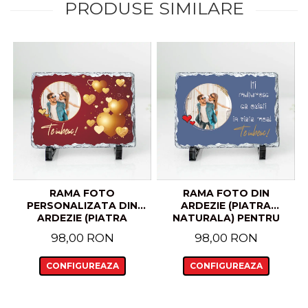
PRODUSE SIMILARE
RAMA FOTO
RAMA FOTO DIN
PERSONALIZATA DIN
ARDEZIE (PIATRA
ARDEZIE (PIATRA
NATURALA) PENTRU
NATURALA) PENTRU
PERSOANA IUBITA,
98,00 RON
98,00 RON
CUPLU, IUBIT, IUBITA
PERSONALIZATA CU
MODEL INIMIOARE AURII
TEXTUL "ITI
CONFIGUREAZA
CONFIGUREAZA
MULTUMESC CA EXISTI
IN VIATA MEA"