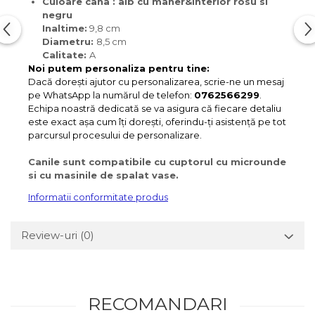
Culoare cana : alb cu maner&interior rosu si
negru
Inaltime:
9,8 cm
Diametru:
8,5 cm
Calitate:
A
Noi putem personaliza pentru tine:
Dacă dorești ajutor cu personalizarea, scrie-ne un mesaj
pe WhatsApp la numărul de telefon:
0762566299
.
Echipa noastră dedicată se va asigura că fiecare detaliu
este exact așa cum îți dorești, oferindu-ți asistență pe tot
parcursul procesului de personalizare.
Canile sunt compatibile cu cuptorul cu microunde
si cu masinile de spalat vase.
Informatii conformitate produs
Review-uri
(0)
RECOMANDARI