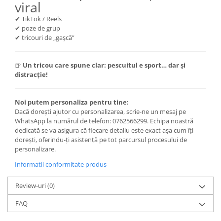
viral
✔ TikTok / Reels
✔ poze de grup
✔ tricouri de „gașcă”
🍺
Un tricou care spune clar: pescuitul e sport… dar și
distracție!
Noi putem personaliza pentru tine:
Dacă dorești ajutor cu personalizarea, scrie-ne un mesaj pe
WhatsApp la numărul de telefon: 0762566299. Echipa noastră
dedicată se va asigura că fiecare detaliu este exact așa cum îți
dorești, oferindu-ți asistență pe tot parcursul procesului de
personalizare.
Informatii conformitate produs
Review-uri
(0)
FAQ