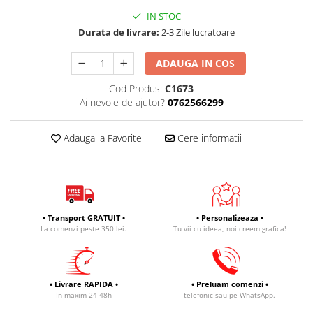
IN STOC
Durata de livrare:
2-3 Zile lucratoare
ADAUGA IN COS
Cod Produs:
C1673
Ai nevoie de ajutor?
0762566299
Adauga la Favorite
Cere informatii
• Transport GRATUIT •
• Personalizeaza •
La comenzi peste 350 lei.
Tu vii cu ideea, noi creem grafica!
• Livrare RAPIDA •
• Preluam comenzi •
In maxim 24-48h
telefonic sau pe WhatsApp.