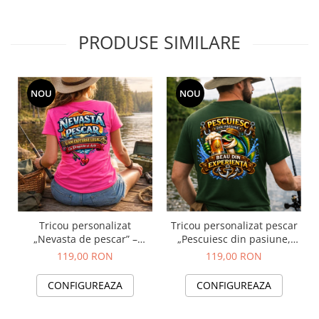
PRODUSE SIMILARE
NOU
NOU
Tricou personalizat
Tricou personalizat pescar
„Nevasta de pescar” –
„Pescuiesc din pasiune,
cadou amuzant pentru
beau din experiență” cu
119,00 RON
119,00 RON
cupluri, cu nume
nume
CONFIGUREAZA
CONFIGUREAZA