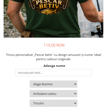
Cadouri pentru Colegi
Body bebelusi personalizate
Cadouri pentru Doctori
Perne personalizate
Cadouri Pensionare
Plusuri personalizate
Cadouri Profesori
Agende personalizate
Etichete pentru sticla de vin
Cadouri Personalizate Unice
119,00 RON
Sorturi Personalizate
Tricou personalizat „Pescar betiv” cu design amuzant și nume. Ideal
pentru cadouri originale.
Adauga nume