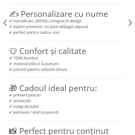
✍️ Personalizare cu nume
✔ numele (ex: DANIEL) integrat în design
✔ aspect premium, nu pare adăugat separat
✔ perfect pentru cadou unic
👕 Confort și calitate
✔ 100% bumbac
✔ material plăcut la purtare
✔ potrivit pentru utilizare zilnică
🎁 Cadoul ideal pentru:
✔ prieteni pescari
✔ aniversări
✔ colegi de baltă
✔ petreceri / ieșiri la pescuit
📸 Perfect pentru conținut