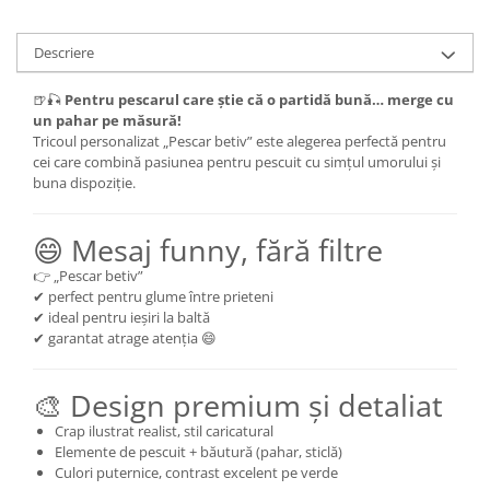
Descriere
🍺🎣
Pentru pescarul care știe că o partidă bună… merge cu
un pahar pe măsură!
Tricoul personalizat „Pescar betiv” este alegerea perfectă pentru
cei care combină pasiunea pentru pescuit cu simțul umorului și
buna dispoziție.
😄 Mesaj funny, fără filtre
👉 „Pescar betiv”
✔ perfect pentru glume între prieteni
✔ ideal pentru ieșiri la baltă
✔ garantat atrage atenția 😄
🎨 Design premium și detaliat
Crap ilustrat realist, stil caricatural
Elemente de pescuit + băutură (pahar, sticlă)
Culori puternice, contrast excelent pe verde