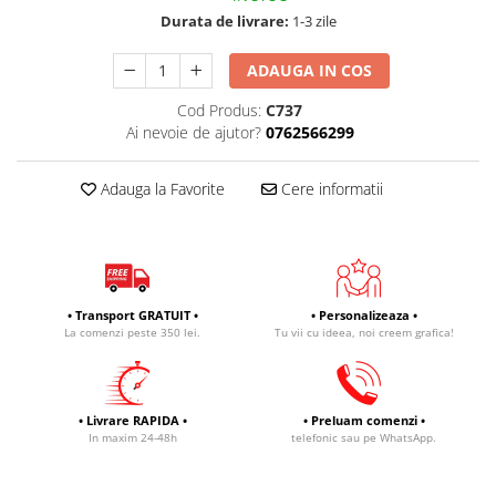
Durata de livrare:
1-3 zile
ADAUGA IN COS
Cod Produs:
C737
Ai nevoie de ajutor?
0762566299
Adauga la Favorite
Cere informatii
• Transport GRATUIT •
• Personalizeaza •
La comenzi peste 350 lei.
Tu vii cu ideea, noi creem grafica!
• Livrare RAPIDA •
• Preluam comenzi •
In maxim 24-48h
telefonic sau pe WhatsApp.