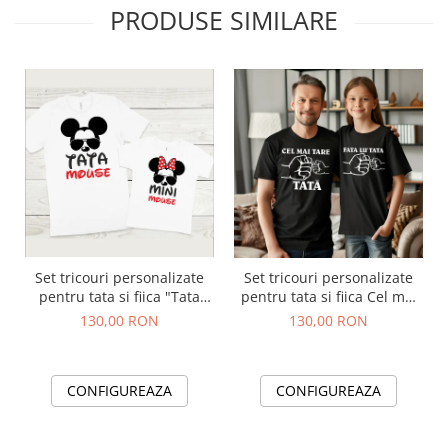
PRODUSE SIMILARE
Set tricouri personalizate
Set tricouri personalizate
pentru tata si fiica "Tata
pentru tata si fiica Cel mai
Mouse, Mini Mouse"
tare tata - Fata lu tata
130,00 RON
130,00 RON
CONFIGUREAZA
CONFIGUREAZA