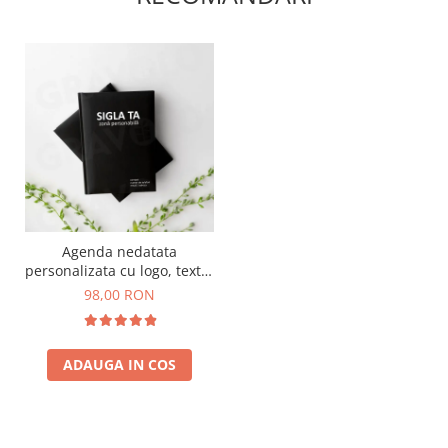
Agenda nedatata
personalizata cu logo, textul
tau
98,00 RON
ADAUGA IN COS