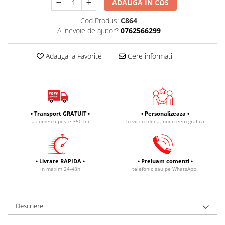
ADAUGA IN COS
Cod Produs:
C864
Ai nevoie de ajutor?
0762566299
Adauga la Favorite
Cere informatii
• Transport GRATUIT •
• Personalizeaza •
La comenzi peste 350 lei.
Tu vii cu ideea, noi creem grafica!
• Livrare RAPIDA •
• Preluam comenzi •
In maxim 24-48h
telefonic sau pe WhatsApp.
Descriere