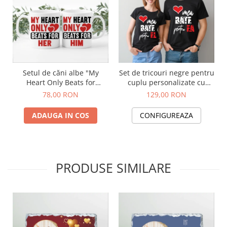
Setul de căni albe "My
Set de tricouri negre pentru
Heart Only Beats for
cuplu personalizate cu
Her/Him
mesajul "Inima mea bate
78,00 RON
129,00 RON
pentru el,ea"
ADAUGA IN COS
CONFIGUREAZA
PRODUSE SIMILARE