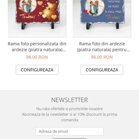
Rama foto personalizata din
Rama foto din ardezie
ardezie (piatra naturala)
(piatra naturala) pentru
pentru cuplu, iubit, iubita
persoana iubita,
98,00 RON
98,00 RON
model inimioare aurii
personalizata cu textul "Iti
multumesc ca existi in viata
CONFIGUREAZA
CONFIGUREAZA
mea"
NEWSLETTER
Nu rata ofertele si promotiile noastre
Aboneaza-te la newsletter si ai 10% discount la prima
comanda