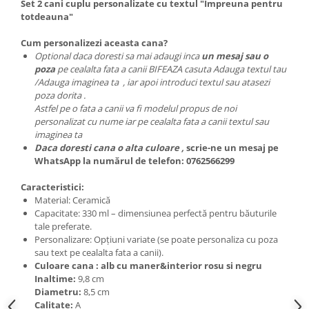
Set 2 cani cuplu personalizate cu textul "Impreuna pentru
totdeauna"
Cum personalizezi aceasta cana?
Optional daca doresti sa mai adaugi inca
un mesaj sau o
poza
pe cealalta fata a canii BIFEAZA casuta Adauga textul tau
/Adauga imaginea ta , iar apoi introduci textul sau atasezi
poza dorita .
Astfel pe o fata a canii va fi modelul propus de noi
personalizat cu nume iar pe cealalta fata a canii textul sau
imaginea ta
Daca doresti cana o alta culoare ,
scrie-ne un mesaj pe
WhatsApp la numărul de telefon: 0762566299
Caracteristici:
Material: Ceramică
Capacitate: 330 ml – dimensiunea perfectă pentru băuturile
tale preferate.
Personalizare: Opțiuni variate (se poate personaliza cu poza
sau text pe cealalta fata a canii).
Culoare cana : alb cu maner&interior rosu si negru
Inaltime:
9,8 cm
Diametru:
8,5 cm
Calitate:
A