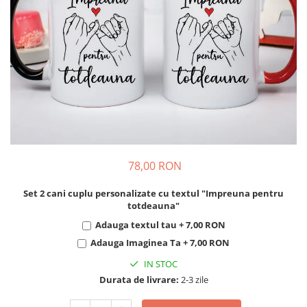
Cadouri pentru Colegi
Body bebelusi personalizate
Cadouri pentru Doctori
Perne personalizate
Cadouri Pensionare
Plusuri personalizate
Cadouri Profesori
Agende personalizate
Etichete pentru sticla de vin
Cadouri Personalizate Unice
Sorturi Personalizate
78,00 RON
Set 2 cani cuplu personalizate cu textul "Impreuna pentru
totdeauna"
Adauga textul tau + 7,00 RON
Adauga Imaginea Ta + 7,00 RON
IN STOC
Durata de livrare:
2-3 zile