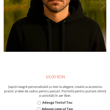
Cadouri pentru Colegi
Body bebelusi personalizate
Cadouri pentru Doctori
Perne personalizate
Cadouri Pensionare
Plusuri personalizate
Cadouri Profesori
Agende personalizate
Etichete pentru sticla de vin
Cadouri Personalizate Unice
Sorturi Personalizate
69,00 RON
Șapcă neagră personalizată cu text la alegere, creată ca accesoriu
practic și idee de cadou pentru pescari. Potrivită pentru purtare zilnică
și activități în aer liber.
Adauga Textul Tau
Adauga Logo-ul Tau