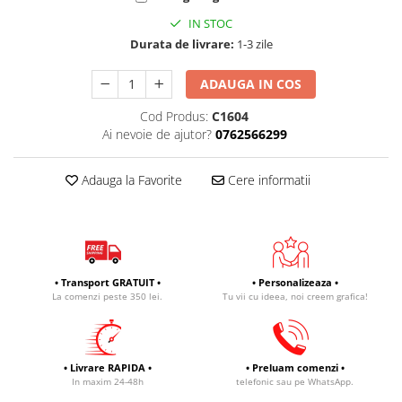
IN STOC
Durata de livrare:
1-3 zile
ADAUGA IN COS
Cod Produs:
C1604
Ai nevoie de ajutor?
0762566299
Adauga la Favorite
Cere informatii
• Transport GRATUIT •
• Personalizeaza •
La comenzi peste 350 lei.
Tu vii cu ideea, noi creem grafica!
• Livrare RAPIDA •
• Preluam comenzi •
In maxim 24-48h
telefonic sau pe WhatsApp.