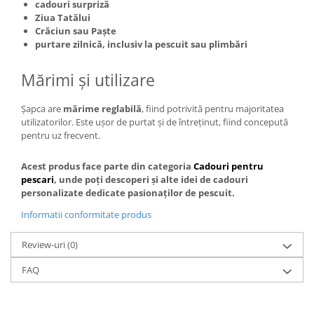
cadouri surpriză
Ziua Tatălui
Crăciun sau Paște
purtare zilnică, inclusiv la pescuit sau plimbări
Mărimi și utilizare
Șapca are
mărime reglabilă
, fiind potrivită pentru majoritatea
utilizatorilor. Este ușor de purtat și de întreținut, fiind concepută
pentru uz frecvent.
Acest produs face parte din categoria
Cadouri pentru
pescari
, unde poți descoperi și alte idei de cadouri
personalizate dedicate pasionaților de pescuit.
Informatii conformitate produs
Review-uri
(0)
FAQ