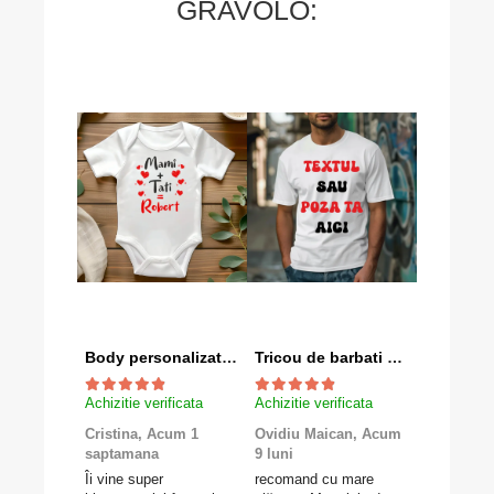
GRAVOLO:
Body personalizat "Mami+Tati=Robert"
Tricou de barbati personalizat cu textul tau
Achizitie verificata
Achizitie verificata
Achizitie v
Cristina,
Acum 1
Ovidiu Maican,
Acum
Valentina
saptamana
9 luni
luni
Îi vine super
recomand cu mare
Foarte mul