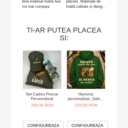
bine,material foarte bun
plăcere. Materiale de
felicitări e
voi mai cumpara
înaltă calitate și design
Gravolo, c
deosebit.
produsul e
așteptările
livrarea fo
Mulțumesc 
TI-AR PUTEA PLACEA
SI:
Set Cadou Pescar
Hanorac
Set 
Personalizat
personalizat „Salvez
personal
pestele din apa si
mama si
299,00 RON
229,00 RON
130,
berea din halba”
mouse, m
CONFIGUREAZA
CONFIGUREAZA
CONF