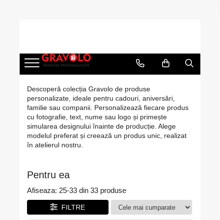
Cadouri personalizate
Cadouri pentru pescari
Cadouri Aniversare
Ocazii
Evenimente
Tricouri personalizate cu poză, text
Hanorac Pescuit
Cadouri Cuplu
Cadouri de Craciun
Nunta
sau logo
Tricouri pentru pescari
Cadouri Barbati
Cadouri de Paște
Botez
Căni Personalizate – Creează Cana
Sapca Pescar
Cadouri Femei
Cadouri de 8 Martie
Mot
Perfectă cu Poză, Nume, Text sau
Descoperă colecția Gravolo de produse
Logo
personalizate, ideale pentru cadouri, aniversări,
Cana Pescar
Cadouri Copii
Martisoare
Majorat
Rame foto personalizate
familie sau companii. Personalizează fiecare produs
Cadouri Bebelusi
Cadouri de Halloween
Absolvire
cu fotografie, text, nume sau logo și primește
Tablouri personalizate
simularea designului înainte de producție. Alege
Cadouri pentru Mama
1 Iunie - Ziua Copilului
Pusculite personalizate
modelul preferat și creează un produs unic, realizat
Cadouri pentru Tata
Back to School
în atelierul nostru.
Cutii de vin personalizate
Cadouri pentru Bunici
Brelocuri Personalizate
Pentru ea
Cadouri pentru Nasi
Brichete Personalizate
Cadouri pentru Fini
Afiseaza:
25-
33
din
33
produse
Puzzle Personalizat
Cadouri pentru Sefa/Sef
FILTRE
Insigne personalizate