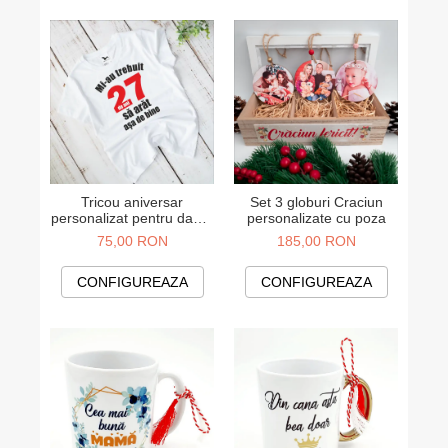
Cadouri pentru Colegi
Body bebelusi personalizate
Cadouri pentru Doctori
Perne personalizate
Cadouri Pensionare
Plusuri personalizate
Cadouri Profesori
Agende personalizate
Etichete pentru sticla de vin
Cadouri Personalizate Unice
Sorturi Personalizate
Tricou aniversar
Set 3 globuri Craciun
personalizat pentru dama
personalizate cu poza
modelul "Mi-au trebuit x
75,00 RON
185,00 RON
ani sa arat asa de bine"
CONFIGUREAZA
CONFIGUREAZA