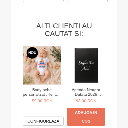
ALTI CLIENTI AU
CAUTAT SI:
NOU
Body bebe
Agenda Neagra
Agend
personalizat „Hei tati!
Datata 2026
Data
Abia aștept să te
Personalizata A5
Person
59,00 RON
98,00 RON
98,
cunosc” – cadou
anunț sarcină
ADAUGA IN
ADA
CONFIGUREAZA
COS