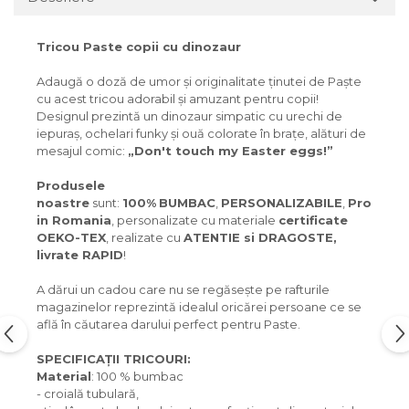
Tricou Paste copii cu dinozaur
Adaugă o doză de umor și originalitate ținutei de Paște
cu acest tricou adorabil și amuzant pentru copii!
Designul prezintă un dinozaur simpatic cu urechi de
iepuraș, ochelari funky și ouă colorate în brațe, alături de
mesajul comic:
„Don't touch my Easter eggs!”
Produsele
noastre
sunt:
100%
BUMBAC
,
PERSONALIZABILE
,
Produse
in Romania
, personalizate cu materiale
certificate
OEKO-TEX
, realizate cu
ATENTIE si DRAGOSTE,
livrate RAPID
!
A dărui un cadou care nu se regăsește pe rafturile
magazinelor reprezintă idealul oricărei persoane ce se
află în căutarea darului perfect pentru Paste.
SPECIFICAȚII TRICOURI:
Material
: 100 % bumbac
- croială tubulară,