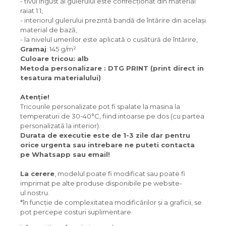
- tivul îngust al gulerului este confecționat din material
raiat 1:1,
- interiorul gulerului prezintă bandă de întărire din același
material de bază,
- la nivelul umerilor este aplicată o cusătură de întărire,
Gramaj
: 145 g/m²
Culoare tricou: alb
Metoda personalizare : DTG PRINT (print direct in
tesatura materialului)
Atenție!
Tricourile personalizate pot fi spalate la masina la
temperaturi de 30-40°C, fiind intoarse pe dos (cu partea
personalizată la interior).
Durata de executie este de 1-3 zile dar pentru
orice urgenta sau intrebare ne puteti contacta
pe Whatsapp sau email!
La cerere
, modelul poate fi modificat sau poate fi
imprimat pe alte produse disponibile pe website-
ul nostru.
*în funcție de complexitatea modificărilor și a graficii, se
pot percepe costuri suplimentare.