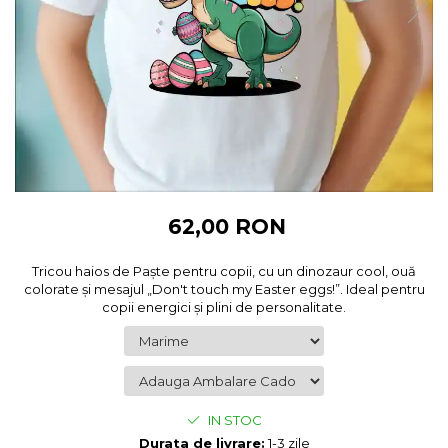
Cadouri pentru Colegi
Body bebelusi personalizate
Cadouri pentru Doctori
Perne personalizate
Cadouri Pensionare
Plusuri personalizate
Cadouri Profesori
Agende personalizate
Etichete pentru sticla de vin
Cadouri Personalizate Unice
Sorturi Personalizate
62,00 RON
Tricou haios de Paște pentru copii, cu un dinozaur cool, ouă
colorate și mesajul „Don't touch my Easter eggs!”. Ideal pentru
copii energici și plini de personalitate.
IN STOC
Durata de livrare:
1-3 zile