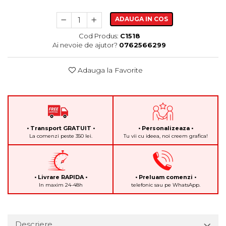
ADAUGA IN COS
Cod Produs:
C1518
Ai nevoie de ajutor?
0762566299
Adauga la Favorite
• Transport GRATUIT •
• Personalizeaza •
La comenzi peste 350 lei.
Tu vii cu ideea, noi creem grafica!
• Livrare RAPIDA •
• Preluam comenzi •
In maxim 24-48h
telefonic sau pe WhatsApp.
Descriere