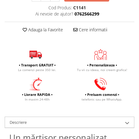
Cod Produs:
C1141
Ai nevoie de ajutor?
0762566299
Adauga la Favorite
Cere informatii
• Transport GRATUIT •
• Personalizeaza •
La comenzi peste 350 lei.
Tu vii cu ideea, noi creem grafica!
• Livrare RAPIDA •
• Preluam comenzi •
In maxim 24-48h
telefonic sau pe WhatsApp.
Descriere
Un mărțișor personalizat