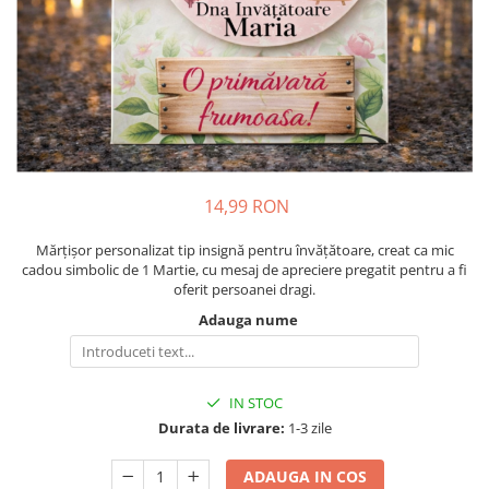
Cadouri pentru Colegi
Body bebelusi personalizate
Cadouri pentru Doctori
Perne personalizate
Cadouri Pensionare
Plusuri personalizate
Cadouri Profesori
Agende personalizate
Etichete pentru sticla de vin
Cadouri Personalizate Unice
14,99 RON
Sorturi Personalizate
Mărțișor personalizat tip insignă pentru învățătoare, creat ca mic
cadou simbolic de 1 Martie, cu mesaj de apreciere pregatit pentru a fi
oferit persoanei dragi.
Adauga nume
IN STOC
Durata de livrare:
1-3 zile
ADAUGA IN COS