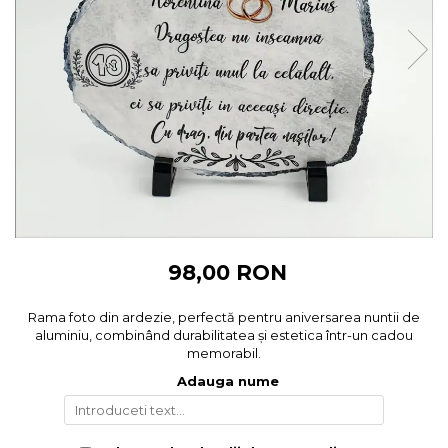
Cadouri pentru Colegi
Body bebelusi personalizate
Cadouri pentru Doctori
Perne personalizate
Cadouri Pensionare
Plusuri personalizate
Cadouri Profesori
Agende personalizate
Etichete pentru sticla de vin
Cadouri Personalizate Unice
Sorturi Personalizate
98,00 RON
Rama foto din ardezie, perfectă pentru aniversarea nuntii de
aluminiu, combinând durabilitatea și estetica într-un cadou
memorabil.
Adauga nume