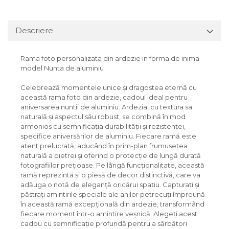
Descriere
Rama foto personalizata din ardezie in forma de inima
model Nunta de aluminiu
Celebrează momentele unice și dragostea eternă cu
această rama foto din ardezie, cadoul ideal pentru
aniversarea nuntii de aluminiu. Ardezia, cu textura sa
naturală și aspectul său robust, se combină în mod
armonios cu semnificația durabilității și rezistenței,
specifice aniversărilor de aluminiu. Fiecare ramă este
atent prelucrată, aducând în prim-plan frumusețea
naturală a pietrei și oferind o protecție de lungă durată
fotografiilor prețioase. Pe lângă funcționalitate, această
ramă reprezintă și o piesă de decor distinctivă, care va
adăuga o notă de eleganță oricărui spațiu. Capturați și
păstrați amintirile speciale ale anilor petrecuți împreună
în această ramă excepțională din ardezie, transformând
fiecare moment într-o amintire veșnică. Alegeți acest
cadou cu semnificație profundă pentru a sărbători