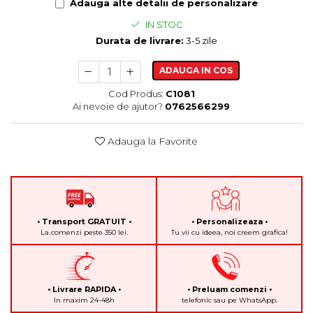
Adauga alte detalii de personalizare
IN STOC
Durata de livrare:
3-5 zile
ADAUGA IN COS
Cod Produs:
C1081
Ai nevoie de ajutor?
0762566299
Adauga la Favorite
• Transport GRATUIT •
• Personalizeaza •
La comenzi peste 350 lei.
Tu vii cu ideea, noi creem grafica!
• Livrare RAPIDA •
• Preluam comenzi •
In maxim 24-48h
telefonic sau pe WhatsApp.