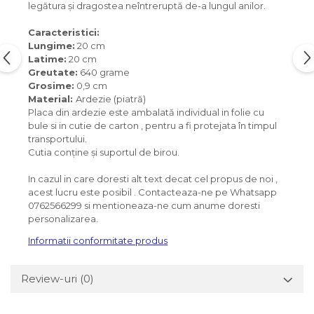
legătura și dragostea neîntreruptă de-a lungul anilor.
Caracteristici:
Lungime:
20 cm
Latime:
20 cm
Greutate:
640 grame
Grosime:
0,9 cm
Material:
Ardezie (piatră)
Placa din ardezie este ambalată individual in folie cu
bule si in cutie de carton , pentru a fi protejata în timpul
transportului.
Cutia conține și suportul de birou.
In cazul in care doresti alt text decat cel propus de noi ,
acest lucru este posibil . Contacteaza-ne pe Whatsapp
0762566299 si mentioneaza-ne cum anume doresti
personalizarea.
Informatii conformitate produs
Review-uri
(0)