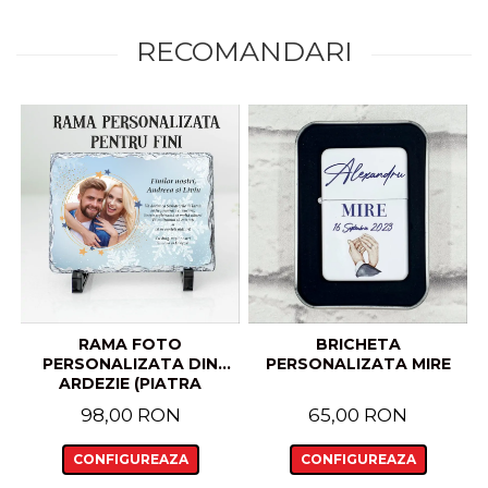
RECOMANDARI
RAMA FOTO
BRICHETA
PERSONALIZATA DIN
PERSONALIZATA MIRE
ARDEZIE (PIATRA
NATURALA) PENTRU FINI
98,00 RON
65,00 RON
CU TEMATICA DE
CRACIUN 20X15 CM
CONFIGUREAZA
CONFIGUREAZA