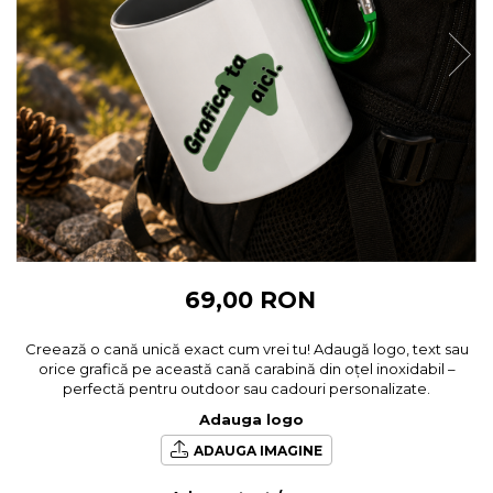
Cadouri pentru Colegi
Body bebelusi personalizate
Cadouri pentru Doctori
Perne personalizate
Cadouri Pensionare
Plusuri personalizate
Cadouri Profesori
Agende personalizate
Etichete pentru sticla de vin
Cadouri Personalizate Unice
Sorturi Personalizate
69,00 RON
Creează o cană unică exact cum vrei tu! Adaugă logo, text sau
orice grafică pe această cană carabină din oțel inoxidabil –
perfectă pentru outdoor sau cadouri personalizate.
Adauga logo
ADAUGA IMAGINE