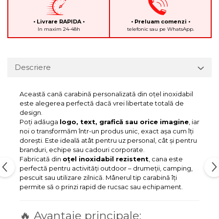
• Livrare RAPIDA •
• Preluam comenzi •
In maxim 24-48h
telefonic sau pe WhatsApp.
Descriere
Această cană carabină personalizată din oțel inoxidabil
este alegerea perfectă dacă vrei libertate totală de
design.
Poți adăuga
logo, text, grafică sau orice imagine
, iar
noi o transformăm într-un produs unic, exact așa cum îți
dorești. Este ideală atât pentru uz personal, cât și pentru
branduri, echipe sau cadouri corporate.
Fabricată din
oțel inoxidabil rezistent
, cana este
perfectă pentru activități outdoor – drumeții, camping,
pescuit sau utilizare zilnică. Mânerul tip carabină îți
permite să o prinzi rapid de rucsac sau echipament.
🔥 Avantaje principale: