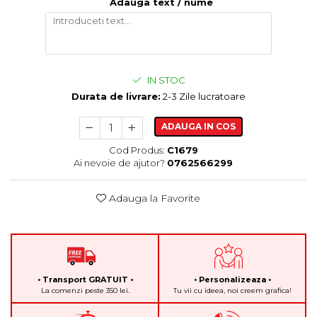
Adauga text / nume
IN STOC
Durata de livrare:
2-3 Zile lucratoare
ADAUGA IN COS
Cod Produs:
C1679
Ai nevoie de ajutor?
0762566299
Adauga la Favorite
• Transport GRATUIT •
• Personalizeaza •
La comenzi peste 350 lei.
Tu vii cu ideea, noi creem grafica!