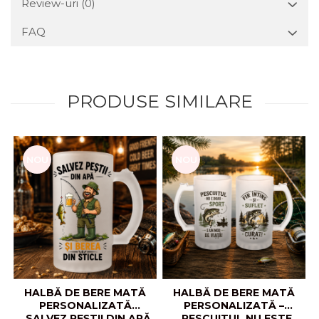
Review-uri
(0)
FAQ
PRODUSE SIMILARE
NOU
NOU
HALBĂ DE BERE MATĂ
HALBĂ DE BERE MATĂ
PERSONALIZATĂ
PERSONALIZATĂ –
„SALVEZ PEȘTII DIN APĂ
„PESCUITUL NU ESTE