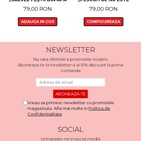
ȘI BEREA DIN STICLE”
DOAR SPORT, ESTE UN
79,00 RON
79,00 RON
MOD DE VIAȚĂ”
ADAUGA IN COS
CONFIGUREAZA
NEWSLETTER
Nu rata ofertele si promotiile noastre
Aboneaza-te la newsletter si ai 10% discount la prima
comanda
Vreau sa primesc newsletter cu promotiile
magazinului. Afla mai multe in
Politica de
Confidentialitate
SOCIAL
Urmareste-ne in social media