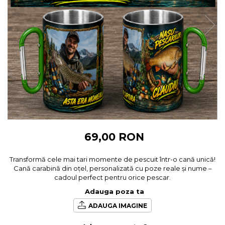
Cadouri pentru Colegi
Body bebelusi personalizate
Cadouri pentru Doctori
Perne personalizate
Cadouri Pensionare
Plusuri personalizate
Cadouri Profesori
Agende personalizate
Etichete pentru sticla de vin
Cadouri Personalizate Unice
Sorturi Personalizate
69,00 RON
Transformă cele mai tari momente de pescuit într-o cană unică!
Cană carabină din oțel, personalizată cu poze reale și nume –
cadoul perfect pentru orice pescar.
Adauga poza ta
ADAUGA IMAGINE