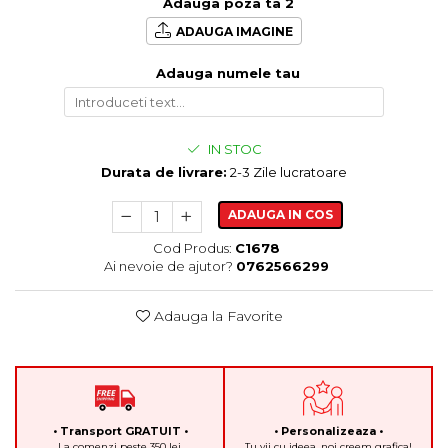
Adauga poza ta 2
ADAUGA IMAGINE
Adauga numele tau
IN STOC
Durata de livrare:
2-3 Zile lucratoare
ADAUGA IN COS
Cod Produs:
C1678
Ai nevoie de ajutor?
0762566299
Adauga la Favorite
• Transport GRATUIT •
• Personalizeaza •
La comenzi peste 350 lei.
Tu vii cu ideea, noi creem grafica!