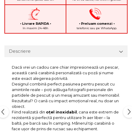
• Livrare RAPIDA •
• Preluam comenzi •
In maxim 24-48h
telefonic sau pe WhatsApp.
Descriere
Dacă vrei un cadou care chiar impresionează un pescar,
această cană carabină personalizată cu poză și nume
este exact alegerea potrivită.
Designul combină perfect pasiunea pentru pescuit cu
amintirile reale – poți adăuga fotografii personale din
partidele de pescuit și un mesaj amuzant sau memorabil.
Rezultatul? O cană cu impact emoțional real, nu doar un
obiect.
Fiind realizată din
oțel inoxidabil
, cana este extrem de
rezistentă și perfectă pentru utilizare în aer liber – la
baltă, pe barcă sau în camping. Mânerul tip carabină o
face ușor de prins de rucsac sau echipament.