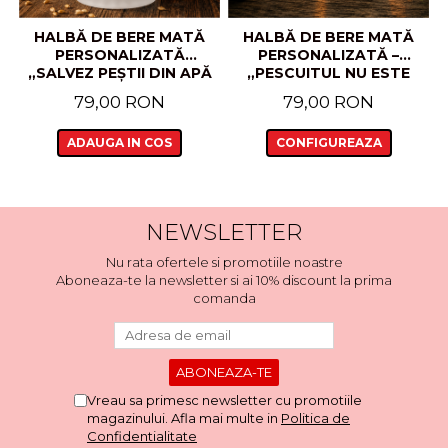
HALBĂ DE BERE MATĂ
HALBĂ DE BERE MATĂ
PERSONALIZATĂ
PERSONALIZATĂ –
„SALVEZ PEȘTII DIN APĂ
„PESCUITUL NU ESTE
ȘI BEREA DIN STICLE”
DOAR SPORT, ESTE UN
79,00 RON
79,00 RON
MOD DE VIAȚĂ”
ADAUGA IN COS
CONFIGUREAZA
NEWSLETTER
Nu rata ofertele si promotiile noastre
Aboneaza-te la newsletter si ai 10% discount la prima
comanda
Vreau sa primesc newsletter cu promotiile
magazinului. Afla mai multe in
Politica de
Confidentialitate