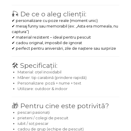
🎣 De ce o aleg clienții:
✔ personalizare cu poze reale (moment unic)
✔ mesaj funny sau memorabil (ex: „Asta era momeala, nu
captura”)
✔ material rezistent – ideal pentru pescuit
✔ cadou original, imposibil de ignorat
✔ perfect pentru aniversări, zile de naștere sau surprize
🛠️ Specificații:
Material: oțel inoxidabil
Mâner: tip carabină (prindere rapidă)
Personalizare: poză + nume + text
Utilizare: outdoor & indoor
🎁 Pentru cine este potrivită?
pescari pasionați
prieteni / colegi de pescuit
iubit / soț pescar
cadou de grup (echipe de pescuit)