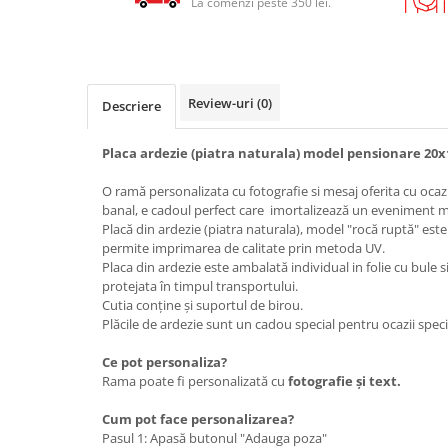
La comenzi peste 350 lei.
Review-uri
(0)
Descriere
Placa ardezie (piatra naturala) model pensionare 20
O ramă personalizata cu fotografie si mesaj oferita cu oc
banal, e cadoul perfect care imortalizează un eveniment m
Placă din ardezie (piatra naturala), model "rocă ruptă" este
permite imprimarea de calitate prin metoda UV.
Placa din ardezie este ambalată individual in folie cu bule si
protejata în timpul transportului.
Cutia conține și suportul de birou.
Plăcile de ardezie sunt un cadou special pentru ocazii speci
Ce pot personaliza?
Rama poate fi personalizată cu
fotografie
și text.
Cum pot face personalizarea?
Pasul 1: Apasă butonul "Adauga poza"