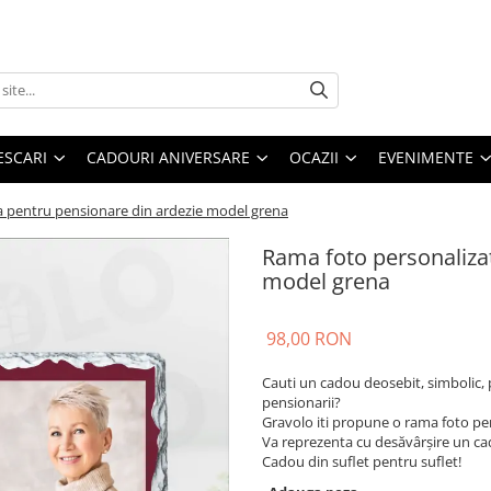
ESCARI
CADOURI ANIVERSARE
OCAZII
EVENIMENTE
a pentru pensionare din ardezie model grena
Rama foto personaliza
model grena
98,00 RON
Cauti un cadou deosebit, simbolic, pe
pensionarii?
Gravolo iti propune o rama foto per
Va reprezenta cu desăvârșire un cad
Cadou din suflet pentru suflet!