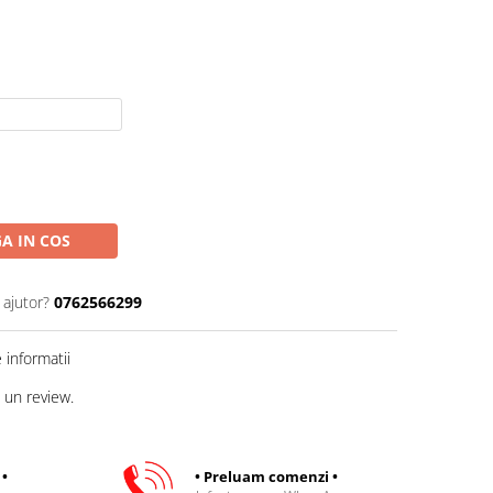
A IN COS
 ajutor?
0762566299
informatii
 un review.
 •
• Preluam comenzi •