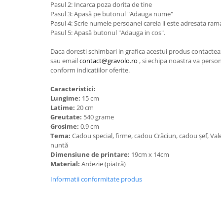
Pasul 2: Incarca poza dorita de tine
Pasul 3: Apasă pe butonul "Adauga nume"
Pasul 4: Scrie numele persoanei careia ii este adresata ram
Pasul 5: Apasă butonul "Adauga in cos".
Daca doresti schimbari in grafica acestui produs contact
sau email
contact@gravolo.ro
, si echipa noastra va person
conform indicatiilor oferite.
Caracteristici:
Lungime:
15 cm
Latime:
20 cm
Greutate:
540 grame
Grosime:
0,9 cm
Tema:
Cadou special, firme, cadou Crăciun, cadou șef, Val
nuntă
Dimensiune de printare:
19cm x 14cm
Material:
Ardezie (piatră)
Informatii conformitate produs