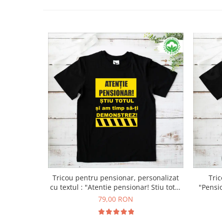
Tricou pentru pensionar, personalizat
Tric
cu textul : "Atentie pensionar! Stiu totul
"Pensi
si am timp sa iti demonstrez."
79,00 RON