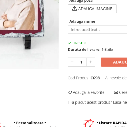
Adauga poza
ADAUGA IMAGINE
Adauga nume
IN STOC
Durata de livrare:
1-3 zile
ADAUG
Cod Produs:
C698
Ai nevoie de
Adauga la Favorite
Cere 
Ti-a placut acest produs? Lasa-ne
• Personalizeaza •
• Livrare RAPIDA