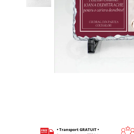
Cadouri pentru Colegi
Body bebelusi personalizate
Cadouri pentru Doctori
Perne personalizate
Cadouri Pensionare
Plusuri personalizate
Cadouri Profesori
Agende personalizate
Etichete pentru sticla de vin
Cadouri Personalizate Unice
Sorturi Personalizate
• Transport GRATUIT •