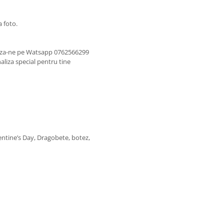
a foto.
eaza-ne pe Watsapp 0762566299
aliza special pentru tine
entine’s Day, Dragobete, botez,