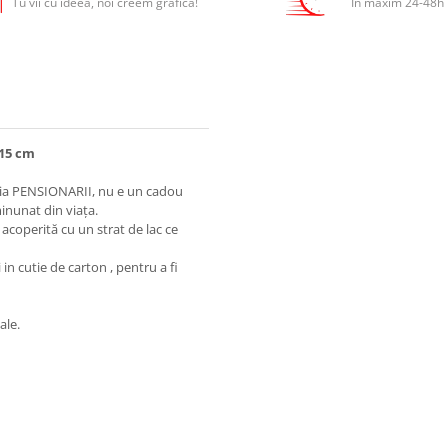
Tu vii cu ideea, noi creem grafica!
In maxim 24-48h
x15 cm
azia PENSIONARII, nu e un cadou
inunat din viața.
 acoperită cu un strat de lac ce
 in cutie de carton , pentru a fi
ale.