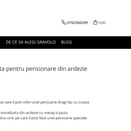
0762566299
0,00
DE CE SA ALEGI GRAVOLO
BLOG
ta pentru pensionare din ardezie
 care il poti oferi unei persoane dragi tie, cu ocazia
sonalizata din ardezie cu mesaj si poza.
ou unic pe care il poți face unei persoane speciale.