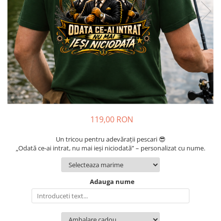
Cadouri pentru Colegi
Body bebelusi personalizate
Cadouri pentru Doctori
Perne personalizate
Cadouri Pensionare
Plusuri personalizate
Cadouri Profesori
Agende personalizate
Etichete pentru sticla de vin
Cadouri Personalizate Unice
Sorturi Personalizate
119,00 RON
Un tricou pentru adevărații pescari 😎
„Odată ce-ai intrat, nu mai ieși niciodată” – personalizat cu nume.
Adauga nume