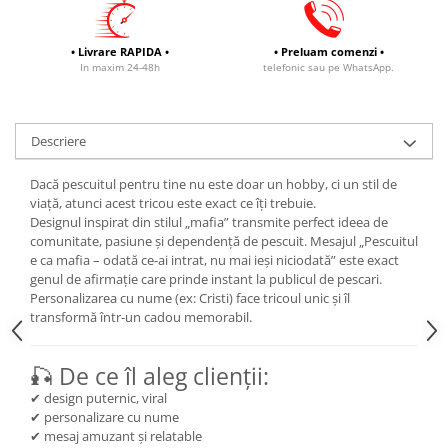
• Livrare RAPIDA •
• Preluam comenzi •
In maxim 24-48h
telefonic sau pe WhatsApp.
Descriere
Dacă pescuitul pentru tine nu este doar un hobby, ci un stil de
viață, atunci acest tricou este exact ce îți trebuie.
Designul inspirat din stilul „mafia” transmite perfect ideea de
comunitate, pasiune și dependență de pescuit. Mesajul „Pescuitul
e ca mafia – odată ce-ai intrat, nu mai ieși niciodată” este exact
genul de afirmație care prinde instant la publicul de pescari.
Personalizarea cu nume (ex: Cristi) face tricoul unic și îl
transformă într-un cadou memorabil.
🎣 De ce îl aleg clienții:
✔ design puternic, viral
✔ personalizare cu nume
✔ mesaj amuzant și relatable