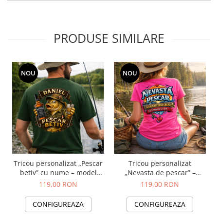
PRODUSE SIMILARE
NOU
NOU
Tricou personalizat „Pescar
Tricou personalizat
betiv” cu nume – model
„Nevasta de pescar” –
funny cu crap și whisky
cadou amuzant pentru
119,00 RON
119,00 RON
cupluri, cu nume
CONFIGUREAZA
CONFIGUREAZA