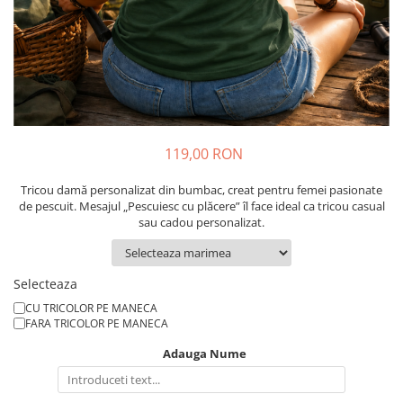
Cadouri pentru Colegi
Body bebelusi personalizate
Cadouri pentru Doctori
Perne personalizate
Cadouri Pensionare
Plusuri personalizate
Cadouri Profesori
Agende personalizate
Etichete pentru sticla de vin
Cadouri Personalizate Unice
119,00 RON
Sorturi Personalizate
Tricou damă personalizat din bumbac, creat pentru femei pasionate
de pescuit. Mesajul „Pescuiesc cu plăcere” îl face ideal ca tricou casual
sau cadou personalizat.
Selecteaza
CU TRICOLOR PE MANECA
FARA TRICOLOR PE MANECA
Adauga Nume