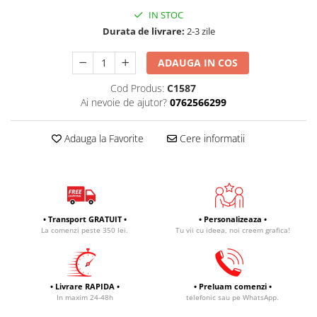
IN STOC
Durata de livrare:
2-3 zile
ADAUGA IN COS
Cod Produs:
C1587
Ai nevoie de ajutor?
0762566299
Adauga la Favorite
Cere informatii
• Transport GRATUIT •
• Personalizeaza •
La comenzi peste 350 lei.
Tu vii cu ideea, noi creem grafica!
• Livrare RAPIDA •
• Preluam comenzi •
In maxim 24-48h
telefonic sau pe WhatsApp.