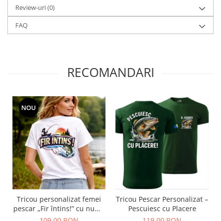
Review-uri
(0)
FAQ
RECOMANDARI
NOU
Tricou personalizat femei
Tricou Pescar Personalizat –
pescar „Fir întins!” cu nume
Pescuiesc cu Placere
– cadou pentru pescărițe
109,00 RON
119,00 RON