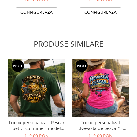
CONFIGUREAZA
CONFIGUREAZA
PRODUSE SIMILARE
NOU
NOU
Tricou personalizat „Pescar
Tricou personalizat
betiv” cu nume – model
„Nevasta de pescar” –
funny cu crap și whisky
cadou amuzant pentru
119,00 RON
119,00 RON